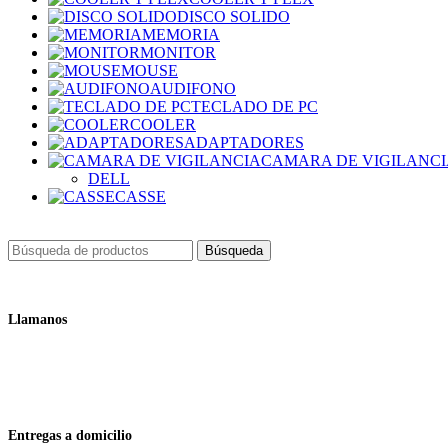
DISCO SOLIDO
MEMORIA
MONITOR
MOUSE
AUDIFONO
TECLADO DE PC
COOLER
ADAPTADORES
CAMARA DE VIGILANC
DELL
CASSE
Búsqueda
Llamanos
+51 932 298 450
Entregas a domicilio