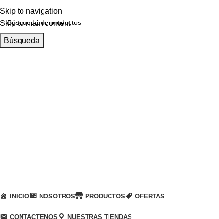
Skip to navigation
Skip to main content
Búsqueda
Llamanos
+51 932 298 450
Entregas a domicilio
en todo el país
Categorías
INICIO
NOSOTROS
PRODUCTOS
OFERTAS
CONTACTENOS
NUESTRAS TIENDAS