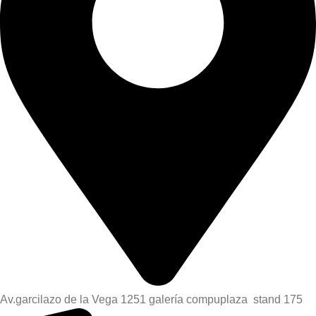
Av.garcilazo de la Vega 1251 galería compuplaza stand 175