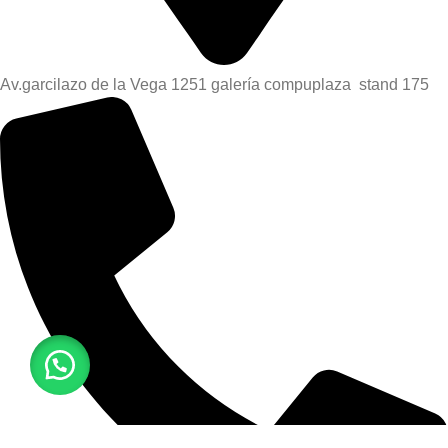
Av.garcilazo de la Vega 1251 galería compuplaza stand 175