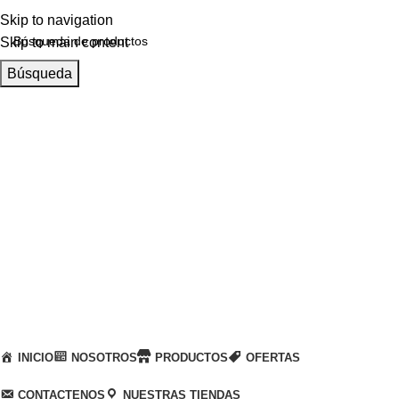
Skip to navigation
Skip to main content
Búsqueda
Llamanos
+51 932 298 450
Entregas a domicilio
en todo el país
Categorías
INICIO
NOSOTROS
PRODUCTOS
OFERTAS
CONTACTENOS
NUESTRAS TIENDAS