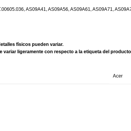
T.00605.036, AS09A41, AS09A56, AS09A61, AS09A71, AS09A
etalles físicos pueden variar.
e variar ligeramente con respecto a la etiqueta del producto
Acer