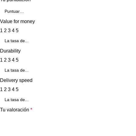
Value for money
1
2
3
4
5
Durability
1
2
3
4
5
Delivery speed
1
2
3
4
5
Tu valoración
*