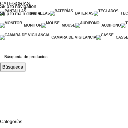
CATEGORÍAS
Skip to navigation
Skip to main content
PANTALLAS
BATERÍAS
TE
MONITOR
MOUSE
AUDIFONO
CAMARA DE VIGILANCIA
CASS
Búsqueda
Llamanos
+51 932 298 450
Entregas a domicilio
en todo el país
Categorías