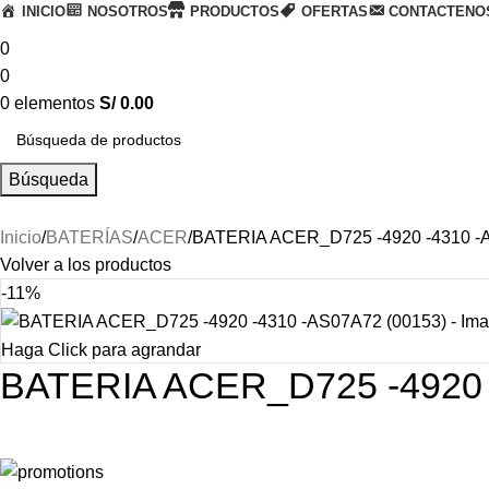
INICIO
NOSOTROS
PRODUCTOS
OFERTAS
CONTACTENO
0
0
0
elementos
S/
0.00
Búsqueda
Inicio
BATERÍAS
ACER
BATERIA ACER_D725 -4920 -4310 -
Volver a los productos
-11%
Haga Click para agrandar
BATERIA ACER_D725 -4920 