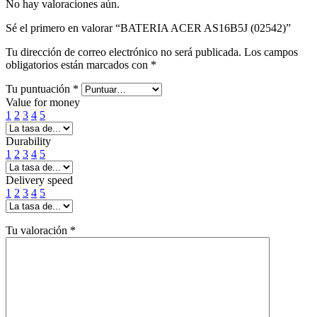
No hay valoraciones aún.
Sé el primero en valorar “BATERIA ACER AS16B5J (02542)”
Tu dirección de correo electrónico no será publicada.
Los campos
obligatorios están marcados con
*
Tu puntuación
*
Value for money
1
2
3
4
5
Durability
1
2
3
4
5
Delivery speed
1
2
3
4
5
Tu valoración
*