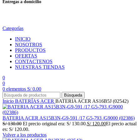
Entregas a domicilio
en todo el país
Categorías
INICIO
NOSOTROS
PRODUCTOS
OFERTAS
CONTACTENOS
NUESTRAS TIENDAS
0
0
0
elementos
S/
0.00
Búsqueda
Inicio
BATERÍAS
ACER
BATERIA ACER AS16B5J (02542)
BATERIA ACER AS15B3N-G9-591 /17 G5-793 /G9000 (02386)
S/
130.00
El precio original era: S/ 130.00.
S/
120.00
El precio actual
es: S/ 120.00.
Volver a los productos