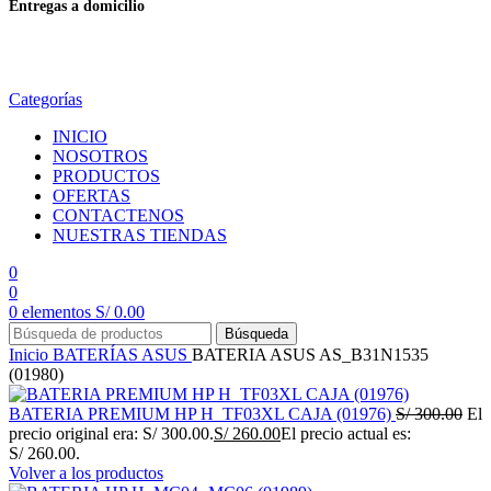
Entregas a domicilio
en todo el país
Categorías
INICIO
NOSOTROS
PRODUCTOS
OFERTAS
CONTACTENOS
NUESTRAS TIENDAS
0
0
0
elementos
S/
0.00
Búsqueda
Inicio
BATERÍAS
ASUS
BATERIA ASUS AS_B31N1535
(01980)
BATERIA PREMIUM HP H_TF03XL CAJA (01976)
S/
300.00
El
precio original era: S/ 300.00.
S/
260.00
El precio actual es:
S/ 260.00.
Volver a los productos