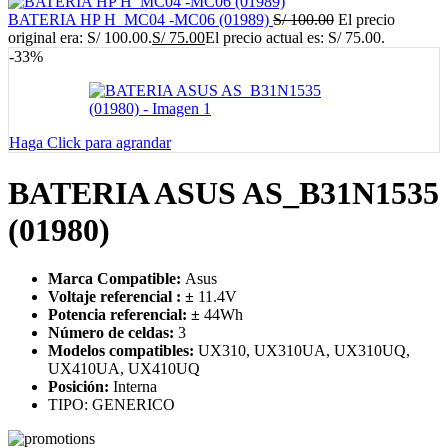
BATERIA HP H_MC04 -MC06 (01989)
S/
100.00
El precio
original era: S/ 100.00.
S/
75.00
El precio actual es: S/ 75.00.
-33%
Haga Click para agrandar
BATERIA ASUS AS_B31N1535
(01980)
Marca Compatible:
Asus
Voltaje referencial :
±
11.4V
Potencia referencial:
±
44
Wh
Número de celdas:
3
Modelos compatibles:
UX310, UX310UA, UX310UQ,
UX410UA, UX410UQ
Posición:
Interna
TIPO: GENERICO