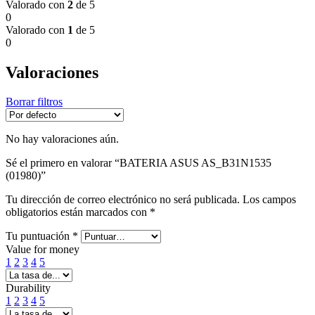
Valorado con
2
de 5
0
Valorado con
1
de 5
0
Valoraciones
Borrar filtros
No hay valoraciones aún.
Sé el primero en valorar “BATERIA ASUS AS_B31N1535
(01980)”
Tu dirección de correo electrónico no será publicada.
Los campos
obligatorios están marcados con
*
Tu puntuación
*
Value for money
1
2
3
4
5
Durability
1
2
3
4
5