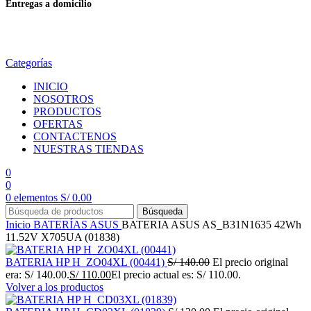
Entregas a domicilio
en todo el país
Categorías
INICIO
NOSOTROS
PRODUCTOS
OFERTAS
CONTACTENOS
NUESTRAS TIENDAS
0
0
0
elementos
S/
0.00
Búsqueda
Inicio
BATERÍAS
ASUS
BATERIA ASUS AS_B31N1635 42Wh
11.52V X705UA (01838)
BATERIA HP H_ZO04XL (00441)
S/
140.00
El precio original
era: S/ 140.00.
S/
110.00
El precio actual es: S/ 110.00.
Volver a los productos