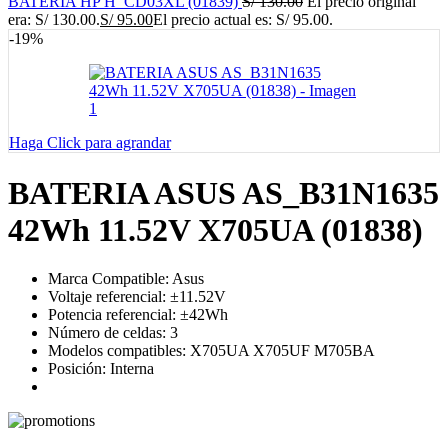
BATERIA HP H_CD03XL (01839)
S/
130.00
El precio original
era: S/ 130.00.
S/
95.00
El precio actual es: S/ 95.00.
-19%
Haga Click para agrandar
BATERIA ASUS AS_B31N1635
42Wh 11.52V X705UA (01838)
Marca Compatible: Asus
Voltaje referencial: ±11.52V
Potencia referencial: ±42Wh
Número de celdas: 3
Modelos compatibles: X705UA X705UF M705BA
Posición: Interna