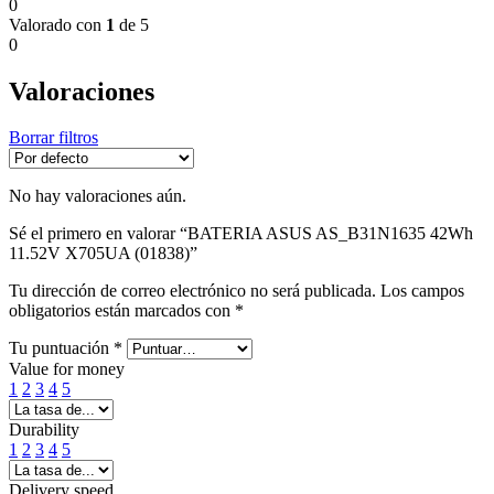
0
Valorado con
1
de 5
0
Valoraciones
Borrar filtros
No hay valoraciones aún.
Sé el primero en valorar “BATERIA ASUS AS_B31N1635 42Wh
11.52V X705UA (01838)”
Tu dirección de correo electrónico no será publicada.
Los campos
obligatorios están marcados con
*
Tu puntuación
*
Value for money
1
2
3
4
5
Durability
1
2
3
4
5
Delivery speed