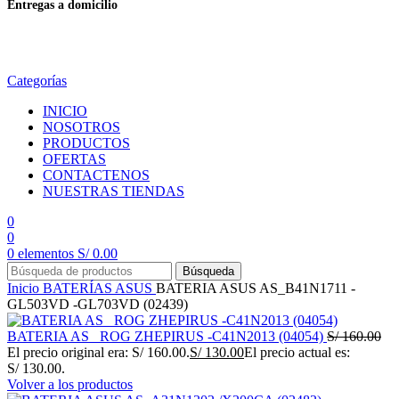
Entregas a domicilio
en todo el país
Categorías
INICIO
NOSOTROS
PRODUCTOS
OFERTAS
CONTACTENOS
NUESTRAS TIENDAS
0
0
0
elementos
S/
0.00
Búsqueda
Inicio
BATERÍAS
ASUS
BATERIA ASUS AS_B41N1711 -
GL503VD -GL703VD (02439)
BATERIA AS_ ROG ZHEPIRUS -C41N2013 (04054)
S/
160.00
El precio original era: S/ 160.00.
S/
130.00
El precio actual es:
S/ 130.00.
Volver a los productos