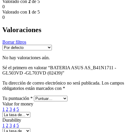
Valorado con
2
de 5
0
Valorado con
1
de 5
0
Valoraciones
Borrar filtros
No hay valoraciones aún.
Sé el primero en valorar “BATERIA ASUS AS_B41N1711 -
GL503VD -GL703VD (02439)”
Tu dirección de correo electrónico no será publicada.
Los campos
obligatorios están marcados con
*
Tu puntuación
*
Value for money
1
2
3
4
5
Durability
1
2
3
4
5