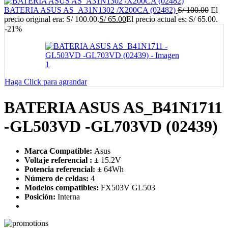
BATERIA ASUS AS_A31N1302 /X200CA (02482)
S/
100.00
El
precio original era: S/ 100.00.
S/
65.00
El precio actual es: S/ 65.00.
-21%
Haga Click para agrandar
BATERIA ASUS AS_B41N1711
-GL503VD -GL703VD (02439)
Marca Compatible:
Asus
Voltaje referencial :
±
15.2V
Potencia referencial:
±
64
Wh
Número de celdas:
4
Modelos compatibles:
FX503V GL503
Posición:
Interna