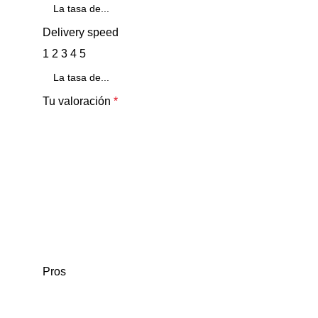
Delivery speed
1
2
3
4
5
Tu valoración
*
Pros