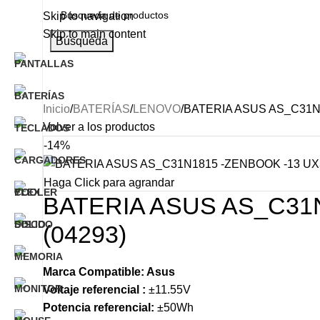
Skip to navigation
Skip to main content
Búsqueda
Categorías
INICIO
NOSOTROS
PRODUCTO
Inicio
BATERÍAS
LENOVO
BATERIA ASUS AS_C31N1
Volver a los productos
-14%
Haga Click para agrandar
BATERIA ASUS AS_C31N
(04293)
Marca Compatible: Asus
Voltaje referencial :
±11.55V
Potencia referencial:
±50Wh