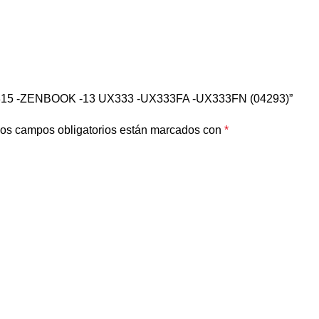
1815 -ZENBOOK -13 UX333 -UX333FA -UX333FN (04293)”
os campos obligatorios están marcados con
*