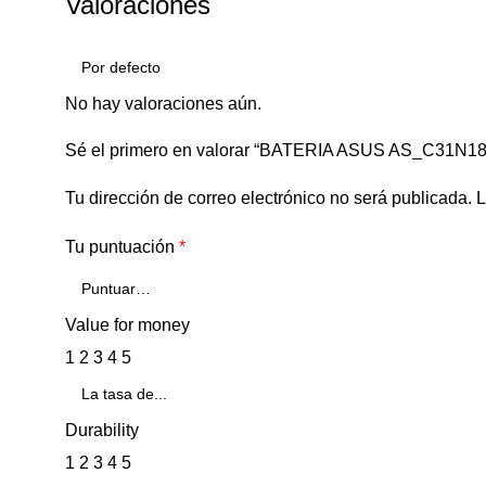
Valoraciones
No hay valoraciones aún.
Sé el primero en valorar “BATERIA ASUS AS_C31N
Tu dirección de correo electrónico no será publicada.
L
Tu puntuación
*
Value for money
1
2
3
4
5
Durability
1
2
3
4
5