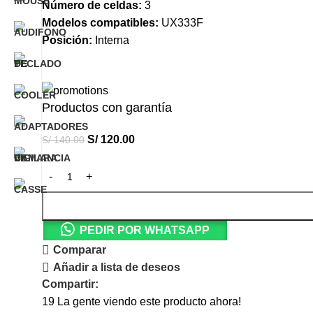
Número de celdas:
3
Modelos compatibles:
UX333F
Posición:
Interna
Productos con garantía
S/
120.00
S/
140.00
PEDIR POR WHATSAPP
Comparar
Añadir a lista de deseos
Compartir:
19
La gente viendo este producto ahora!