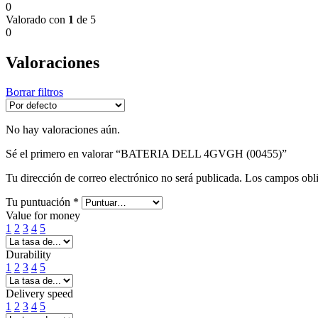
0
Valorado con
1
de 5
0
Valoraciones
Borrar filtros
No hay valoraciones aún.
Sé el primero en valorar “BATERIA DELL 4GVGH (00455)”
Tu dirección de correo electrónico no será publicada.
Los campos obli
Tu puntuación
*
Value for money
1
2
3
4
5
Durability
1
2
3
4
5
Delivery speed
1
2
3
4
5