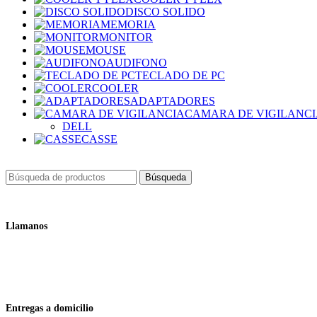
DISCO SOLIDO
MEMORIA
MONITOR
MOUSE
AUDIFONO
TECLADO DE PC
COOLER
ADAPTADORES
CAMARA DE VIGILANC
DELL
CASSE
Búsqueda
Llamanos
+51 932 298 450
Entregas a domicilio