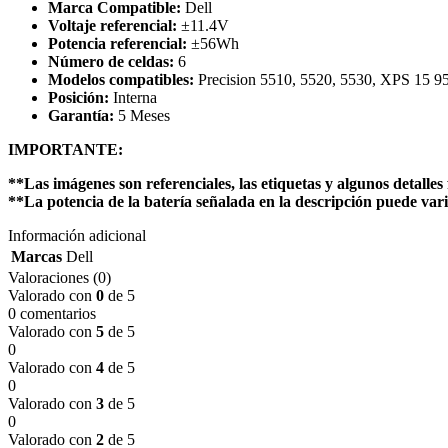
Marca Compatible:
Dell
Voltaje referencial:
±11.4V
Potencia referencial:
±56Wh
Número de celdas:
6
Modelos compatibles:
Precision 5510, 5520, 5530, XPS 15
Posición:
Interna
Garantía:
5 Meses
IMPORTANTE:
**Las imágenes son referenciales, las etiquetas y algunos detalles 
**La potencia de la batería señalada en la descripción puede vari
Información adicional
Marcas
Dell
Valoraciones (0)
Valorado con
0
de 5
0 comentarios
Valorado con
5
de 5
0
Valorado con
4
de 5
0
Valorado con
3
de 5
0
Valorado con
2
de 5