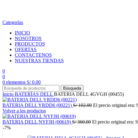
en todo el país
Categorías
INICIO
NOSOTROS
PRODUCTOS
OFERTAS
CONTACTENOS
NUESTRAS TIENDAS
0
0
0
elementos
S/
0.00
Búsqueda
Inicio
BATERÍAS
DELL
BATERIA DELL 4GVGH (00455)
BATERIA DELL YRDD6 (00221)
S/
102.00
El precio original era: 
Volver a los productos
BATERIA DELL NYFJH (00619)
S/
360.00
El precio original era: 
-7%