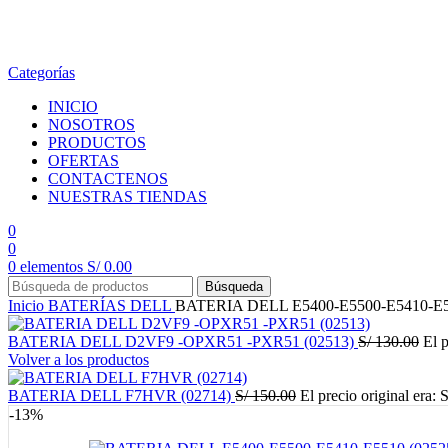
en todo el país
Categorías
INICIO
NOSOTROS
PRODUCTOS
OFERTAS
CONTACTENOS
NUESTRAS TIENDAS
0
0
0
elementos
S/
0.00
Búsqueda
Inicio
BATERÍAS
DELL
BATERIA DELL E5400-E5500-E5410-E5
BATERIA DELL D2VF9 -OPXR51 -PXR51 (02513)
S/
130.00
El p
Volver a los productos
BATERIA DELL F7HVR (02714)
S/
150.00
El precio original era: 
-13%