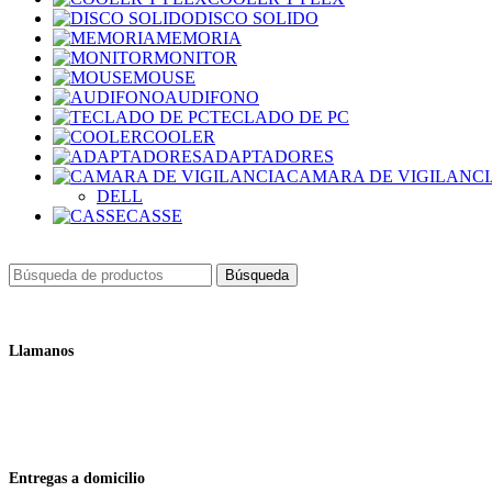
DISCO SOLIDO
MEMORIA
MONITOR
MOUSE
AUDIFONO
TECLADO DE PC
COOLER
ADAPTADORES
CAMARA DE VIGILANC
DELL
CASSE
Búsqueda
Llamanos
+51 932 298 450
Entregas a domicilio