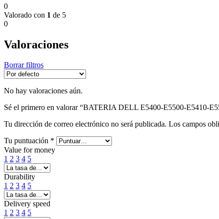
0
Valorado con
1
de 5
0
Valoraciones
Borrar filtros
No hay valoraciones aún.
Sé el primero en valorar “BATERIA DELL E5400-E5500-E5410-E5
Tu dirección de correo electrónico no será publicada.
Los campos obli
Tu puntuación
*
Value for money
1
2
3
4
5
Durability
1
2
3
4
5
Delivery speed
1
2
3
4
5