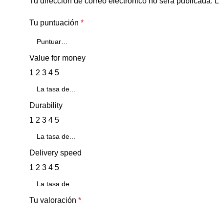
Tu dirección de correo electrónico no será publicada.
L
Tu puntuación
*
Value for money
1
2
3
4
5
Durability
1
2
3
4
5
Delivery speed
1
2
3
4
5
Tu valoración
*