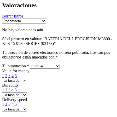
Valoraciones
Borrar filtros
No hay valoraciones aún.
Sé el primero en valorar “BATERIA DELL PRECISION M3800 -
XPS 15 9530 SERIES (03473)”
Tu dirección de correo electrónico no será publicada.
Los campos
obligatorios están marcados con
*
Tu puntuación
*
Value for money
1
2
3
4
5
Durability
1
2
3
4
5
Delivery speed
1
2
3
4
5