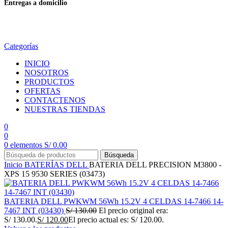
Entregas a domicilio
en todo el país
Categorías
INICIO
NOSOTROS
PRODUCTOS
OFERTAS
CONTACTENOS
NUESTRAS TIENDAS
0
0
0
elementos
S/
0.00
Búsqueda
Inicio
BATERÍAS
DELL
BATERIA DELL PRECISION M3800 -
XPS 15 9530 SERIES (03473)
BATERIA DELL PWKWM 56Wh 15.2V 4 CELDAS 14-7466 14-
7467 INT (03430)
S/
130.00
El precio original era:
S/ 130.00.
S/
120.00
El precio actual es: S/ 120.00.