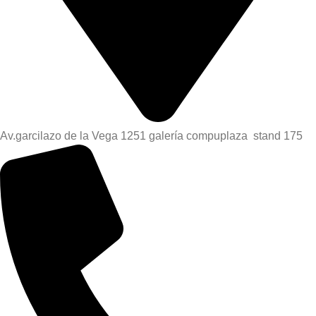
Av.garcilazo de la Vega 1251 galería compuplaza stand 175