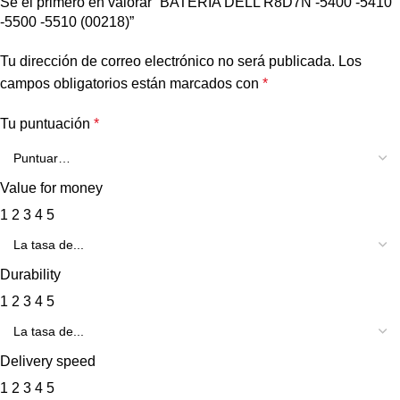
Sé el primero en valorar “BATERIA DELL R8D7N -5400 -5410
-5500 -5510 (00218)”
Tu dirección de correo electrónico no será publicada.
Los
campos obligatorios están marcados con
*
Tu puntuación
*
Value for money
1
2
3
4
5
Durability
1
2
3
4
5
Delivery speed
1
2
3
4
5