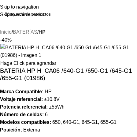
Skip to navigation
Skip to main content
Inicio
BATERÍAS
HP
-40%
Haga Click para agrandar
BATERIA HP H_CA06 /640-G1 /650-G1 /645-G1
/655-G1 (01986)
Marca Compatible:
HP
Voltaje referencial:
±10.8V
Potencia referencial:
±55Wh
Número de celdas:
6
Modelos compatibles:
650, 640-G1, 645-G1, 655-G1
Posición:
Externa