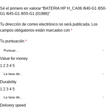
Sé el primero en valorar “BATERIA HP H_CA06 /640-G1 /650-
G1 /645-G1 /655-G1 (01986)”
Tu dirección de correo electrónico no será publicada.
Los
campos obligatorios están marcados con
*
Tu puntuación
*
Value for money
1
2
3
4
5
Durability
1
2
3
4
5
Delivery speed