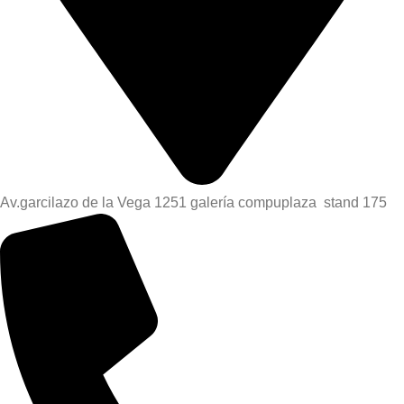
Av.garcilazo de la Vega 1251 galería compuplaza stand 175