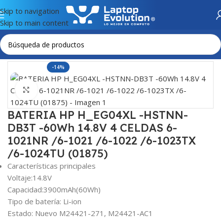
Skip to navigation
Skip to main content
Inicio
BATERÍAS
HP
-14%
Haga Click para agrandar
BATERIA HP H_EG04XL -HSTNN-
DB3T -60Wh 14.8V 4 CELDAS 6-
1021NR /6-1021 /6-1022 /6-1023TX
/6-1024TU (01875)
Características principales
Voltaje:14.8V
Capacidad:3900mAh(60Wh)
Tipo de batería: Li-ion
Estado: Nuevo M24421-271, M24421-AC1