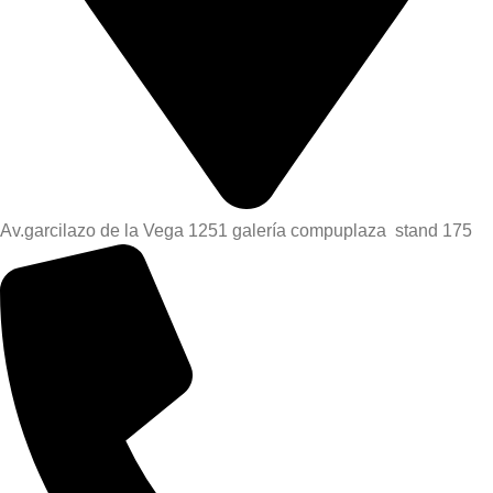
Av.garcilazo de la Vega 1251 galería compuplaza stand 175