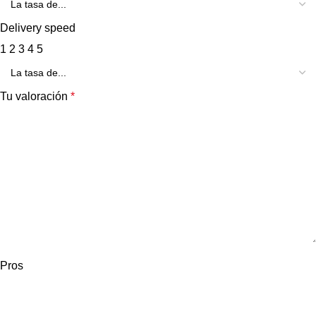
Delivery speed
1
2
3
4
5
Tu valoración
*
Pros