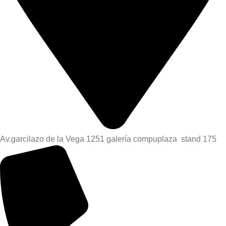
Av.garcilazo de la Vega 1251 galería compuplaza stand 175