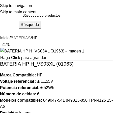
Skip to navigation
Skip to main content
Búsqueda
Inicio
BATERÍAS
HP
-21%
Haga Click para agrandar
BATERIA HP H_VS03XL (01963)
Marca Compatible:
HP
Voltaje referencial :
±
11.55V
Potencia referencial:
±
52
Wh
Número de celdas:
6
Modelos compatibles:
849047-541 849313-850 TPN-I125 15-
AS
Posición:
Interna