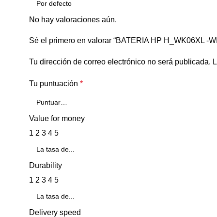
No hay valoraciones aún.
Sé el primero en valorar “BATERIA HP H_WK06XL -W
Tu dirección de correo electrónico no será publicada.
L
Tu puntuación
*
Value for money
1
2
3
4
5
Durability
1
2
3
4
5
Delivery speed