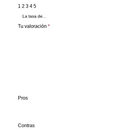
1
2
3
4
5
Tu valoración
*
Pros
Contras