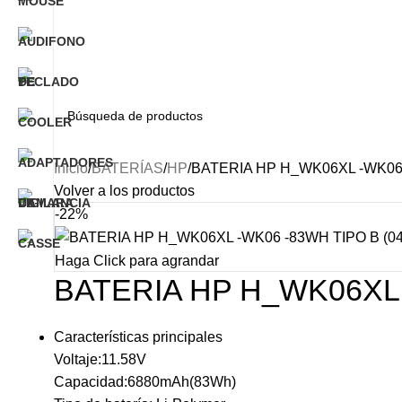
Inicio
BATERÍAS
HP
BATERIA HP H_WK06XL -WK06 
Volver a los productos
-22%
Haga Click para agrandar
BATERIA HP H_WK06XL 
Características principales
Voltaje:11.58V
Capacidad:6880mAh(83Wh)