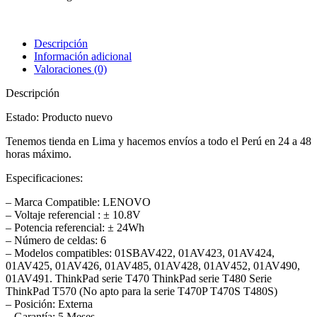
Descripción
Información adicional
Valoraciones (0)
Descripción
Estado: Producto nuevo
Tenemos tienda en Lima y hacemos envíos a todo el Perú en 24 a 48
horas máximo.
Especificaciones:
– Marca Compatible: LENOVO
– Voltaje referencial : ± 10.8V
– Potencia referencial: ± 24Wh
– Número de celdas: 6
– Modelos compatibles: 01SBAV422, 01AV423, 01AV424,
01AV425, 01AV426, 01AV485, 01AV428, 01AV452, 01AV490,
01AV491. ThinkPad serie T470 ThinkPad serie T480 Serie
ThinkPad T570 (No apto para la serie T470P T470S T480S)
– Posición: Externa
– Garantía: 5 Meses