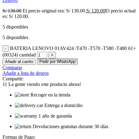
Lenovo
S/
130.00
El precio original era: S/ 130.00.
S/
120.00
El precio actual
es: S/ 120.00.
5 disponibles
5 disponibles
BATERIA LENOVO 01AV424 /T470 -T570 -T580 -T480 61+
(00324) cantidad
Añadir al carrito
Pedir por WhatsApp
Comparar
Añadir a lista de deseos
Compartir:
11
La gente viendo este producto ahora!
Recoger en la tienda
Entrega a domicilio
1 año de garantía
Devoluciones gratuitas durante 30 días
Formas de Pago: