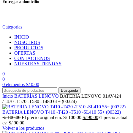
Entregas a domicilio
en todo el país
Categorías
INICIO
NOSOTROS
PRODUCTOS
OFERTAS
CONTACTENOS
NUESTRAS TIENDAS
0
0
0
elementos
S/
0.00
Búsqueda
Inicio
BATERÍAS
LENOVO
BATERIA LENOVO 01AV424
/T470 -T570 -T580 -T480 61+ (00324)
BATERIA LENOVO T410 -T420 -T510 -SL410 55+ (00322)
S/
100.00
El precio original era: S/ 100.00.
S/
90.00
El precio actual
es: S/ 90.00.
Volver a los productos