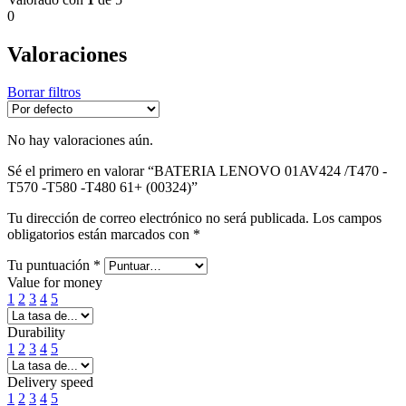
0
Valoraciones
Borrar filtros
No hay valoraciones aún.
Sé el primero en valorar “BATERIA LENOVO 01AV424 /T470 -
T570 -T580 -T480 61+ (00324)”
Tu dirección de correo electrónico no será publicada.
Los campos
obligatorios están marcados con
*
Tu puntuación
*
Value for money
1
2
3
4
5
Durability
1
2
3
4
5
Delivery speed
1
2
3
4
5