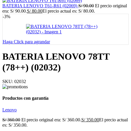
BATERIA LENOVO T61-R61 (02069)
S/
90.00
El precio original
era: S/ 90.00.
S/
80.00
El precio actual es: S/ 80.00.
-3%
Haga Click para agrandar
BATERIA LENOVO 78TT
(78++) (02032)
SKU:
02032
Productos con garantía
Lenovo
S/
360.00
El precio original era: S/ 360.00.
S/
350.00
El precio actual
es: S/ 350.00.