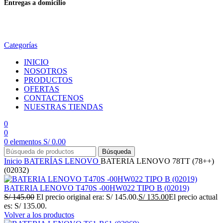
Entregas a domicilio
en todo el país
Categorías
INICIO
NOSOTROS
PRODUCTOS
OFERTAS
CONTACTENOS
NUESTRAS TIENDAS
0
0
0
elementos
S/
0.00
Búsqueda
Inicio
BATERÍAS
LENOVO
BATERIA LENOVO 78TT (78++)
(02032)
BATERIA LENOVO T470S -00HW022 TIPO B (02019)
S/
145.00
El precio original era: S/ 145.00.
S/
135.00
El precio actual
es: S/ 135.00.
Volver a los productos