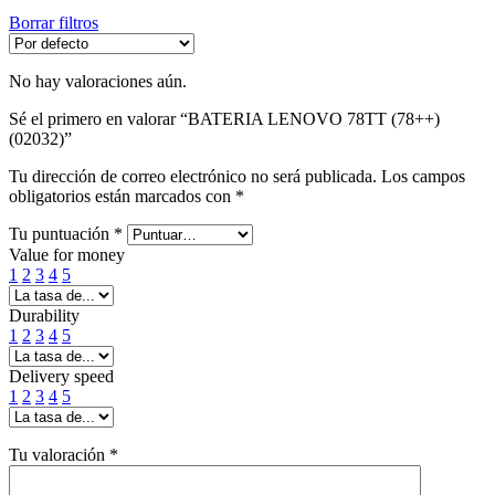
Borrar filtros
No hay valoraciones aún.
Sé el primero en valorar “BATERIA LENOVO 78TT (78++)
(02032)”
Tu dirección de correo electrónico no será publicada.
Los campos
obligatorios están marcados con
*
Tu puntuación
*
Value for money
1
2
3
4
5
Durability
1
2
3
4
5
Delivery speed
1
2
3
4
5
Tu valoración
*