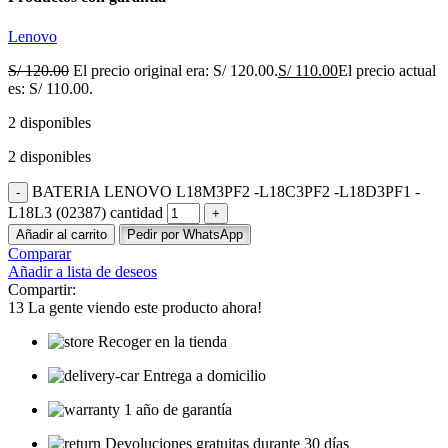
Lenovo
S/
120.00
El precio original era: S/ 120.00.
S/
110.00
El precio actual
es: S/ 110.00.
2 disponibles
2 disponibles
BATERIA LENOVO L18M3PF2 -L18C3PF2 -L18D3PF1 -
L18L3 (02387) cantidad
Añadir al carrito
Pedir por WhatsApp
Comparar
Añadir a lista de deseos
Compartir:
13
La gente viendo este producto ahora!
Recoger en la tienda
Entrega a domicilio
1 año de garantía
Devoluciones gratuitas durante 30 días