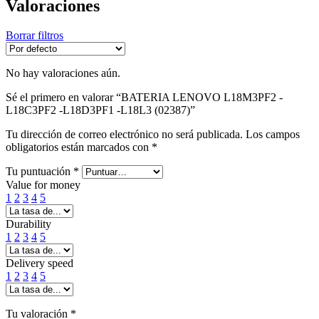
Valoraciones
Borrar filtros
No hay valoraciones aún.
Sé el primero en valorar “BATERIA LENOVO L18M3PF2 -
L18C3PF2 -L18D3PF1 -L18L3 (02387)”
Tu dirección de correo electrónico no será publicada.
Los campos
obligatorios están marcados con
*
Tu puntuación
*
Value for money
1
2
3
4
5
Durability
1
2
3
4
5
Delivery speed
1
2
3
4
5
Tu valoración
*