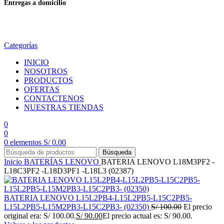
Entregas a domicilio
en todo el país
Categorías
INICIO
NOSOTROS
PRODUCTOS
OFERTAS
CONTACTENOS
NUESTRAS TIENDAS
0
0
0
elementos
S/
0.00
Búsqueda
Inicio
BATERÍAS
LENOVO
BATERIA LENOVO L18M3PF2 -
L18C3PF2 -L18D3PF1 -L18L3 (02387)
BATERIA LENOVO L15L2PB4-L15L2PB5-L15C2PB5-
L15L2PB5-L15M2PB3-L15C2PB3- (02350)
S/
100.00
El precio
original era: S/ 100.00.
S/
90.00
El precio actual es: S/ 90.00.