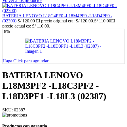
Volver a los productos
BATERIA LENOVO L18C4PF0 -L18M4PF0 -L18D4PF0 -
(02390)
S/
120.00
El precio original era: S/ 120.00.
S/
110.00
El
precio actual es: S/ 110.00.
-8%
Haga Click para agrandar
BATERIA LENOVO
L18M3PF2 -L18C3PF2 -
L18D3PF1 -L18L3 (02387)
SKU:
02387
Productos con garantía