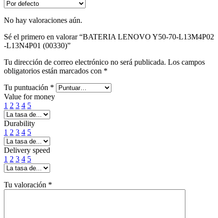
No hay valoraciones aún.
Sé el primero en valorar “BATERIA LENOVO Y50-70-L13M4P02
-L13N4P01 (00330)”
Tu dirección de correo electrónico no será publicada.
Los campos
obligatorios están marcados con
*
Tu puntuación
*
Value for money
1
2
3
4
5
Durability
1
2
3
4
5
Delivery speed
1
2
3
4
5
Tu valoración
*