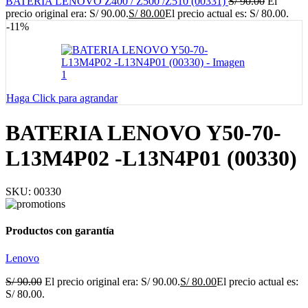
BATERIA LENOVO Z400 / Z500 /Z510 (00331)
S/
90.00
El
precio original era: S/ 90.00.
S/
80.00
El precio actual es: S/ 80.00.
-11%
Haga Click para agrandar
BATERIA LENOVO Y50-70-
L13M4P02 -L13N4P01 (00330)
SKU:
00330
Productos con garantía
Lenovo
S/
90.00
El precio original era: S/ 90.00.
S/
80.00
El precio actual es:
S/ 80.00.