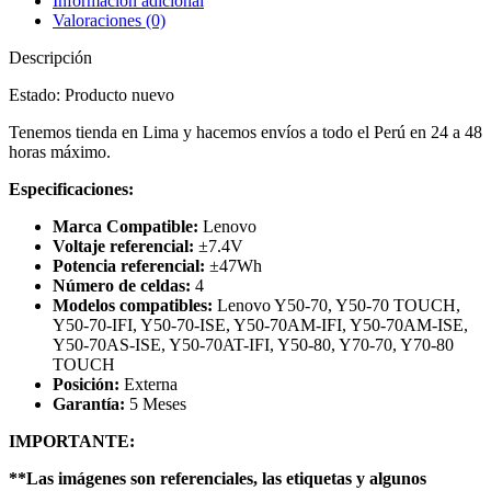
Información adicional
Valoraciones (0)
Descripción
Estado: Producto nuevo
Tenemos tienda en Lima y hacemos envíos a todo el Perú en 24 a 48
horas máximo.
Especificaciones:
Marca Compatible:
Lenovo
Voltaje referencial:
±7.4V
Potencia referencial:
±47Wh
Número de celdas:
4
Modelos compatibles:
Lenovo Y50-70, Y50-70 TOUCH,
Y50-70-IFI, Y50-70-ISE, Y50-70AM-IFI, Y50-70AM-ISE,
Y50-70AS-ISE, Y50-70AT-IFI, Y50-80, Y70-70, Y70-80
TOUCH
Posición:
Externa
Garantía:
5 Meses
IMPORTANTE:
**Las imágenes son referenciales, las etiquetas y algunos