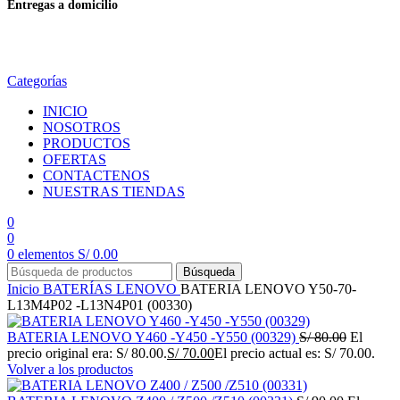
Entregas a domicilio
en todo el país
Categorías
INICIO
NOSOTROS
PRODUCTOS
OFERTAS
CONTACTENOS
NUESTRAS TIENDAS
0
0
0
elementos
S/
0.00
Búsqueda
Inicio
BATERÍAS
LENOVO
BATERIA LENOVO Y50-70-
L13M4P02 -L13N4P01 (00330)
BATERIA LENOVO Y460 -Y450 -Y550 (00329)
S/
80.00
El
precio original era: S/ 80.00.
S/
70.00
El precio actual es: S/ 70.00.
Volver a los productos