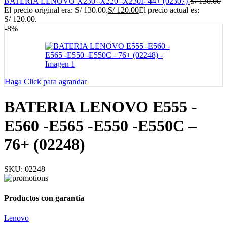
BATERIA LENOVO X230 -X220 -X230I- 44+ (02307)
S/
130.00
El precio original era: S/ 130.00.
S/
120.00
El precio actual es:
S/ 120.00.
-8%
Haga Click para agrandar
BATERIA LENOVO E555 -
E560 -E565 -E550 -E550C –
76+ (02248)
SKU:
02248
Productos con garantía
Lenovo