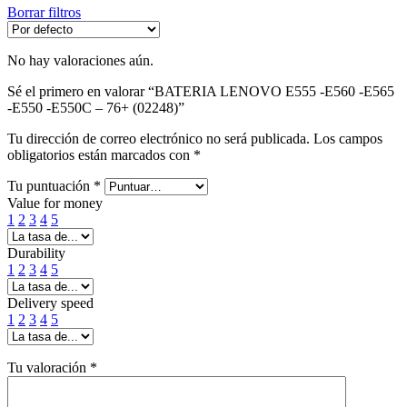
Borrar filtros
No hay valoraciones aún.
Sé el primero en valorar “BATERIA LENOVO E555 -E560 -E565
-E550 -E550C – 76+ (02248)”
Tu dirección de correo electrónico no será publicada.
Los campos
obligatorios están marcados con
*
Tu puntuación
*
Value for money
1
2
3
4
5
Durability
1
2
3
4
5
Delivery speed
1
2
3
4
5
Tu valoración
*