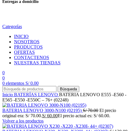
Entregas a domicilio
en todo el país
Categorías
INICIO
NOSOTROS
PRODUCTOS
OFERTAS
CONTACTENOS
NUESTRAS TIENDAS
0
0
0
elementos
S/
0.00
Búsqueda
Inicio
BATERÍAS
LENOVO
BATERIA LENOVO E555 -E560 -
E565 -E550 -E550C – 76+ (02248)
BATERIA LENOVO 3000-N100 (02195)
S/
70.00
El precio
original era: S/ 70.00.
S/
60.00
El precio actual es: S/ 60.00.
Volver a los productos