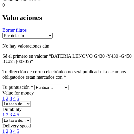
0
Valoraciones
Borrar filtros
No hay valoraciones aún.
Sé el primero en valorar “BATERIA LENOVO G430 -Y430 -G450
-G455 (00305)”
Tu dirección de correo electrónico no será publicada.
Los campos
obligatorios están marcados con
*
Tu puntuación
*
Value for money
1
2
3
4
5
Durability
1
2
3
4
5
Delivery speed
1
2
3
4
5