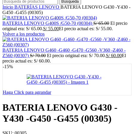
Búsqueda
Inicio
BATERÍAS
LENOVO
BATERIA LENOVO G430 -Y430 -
G450 -G455 (00305)
BATERIA LENOVO G400S /G50-70 (00304)
S/
65.00
El precio
original era: S/ 65.00.
S/
55.00
El precio actual es: S/ 55.00.
Volver a los productos
BATERIA LENOVO G460 -G460 -G470 -G560 -V360 -Z460 -
Z560 (00307)
S/
70.00
El precio original era: S/ 70.00.
S/
60.00
El
precio actual es: S/ 60.00.
-15%
Haga Click para agrandar
BATERIA LENOVO G430 -
Y430 -G450 -G455 (00305)
SKU:
00305