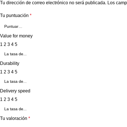
Tu dirección de correo electrónico no será publicada.
Los camp
Tu puntuación
*
Value for money
1
2
3
4
5
Durability
1
2
3
4
5
Delivery speed
1
2
3
4
5
Tu valoración
*