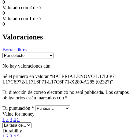
0
Valorado con
2
de 5
0
Valorado con
1
de 5
0
Valoraciones
Borrar filtros
No hay valoraciones aún.
Sé el primero en valorar “BATERIA LENOVO L17L6P71-
L17C6P72-L17L6P71-L17C6P71-X280-A285 (02327)”
Tu dirección de correo electrónico no será publicada.
Los campos
obligatorios están marcados con
*
Tu puntuación
*
Value for money
1
2
3
4
5
Durability
1
2
3
4
5