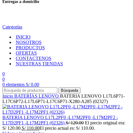
Entregas a domicilio
en todo el país
Categorías
INICIO
NOSOTROS
PRODUCTOS
OFERTAS
CONTACTENOS
NUESTRAS TIENDAS
0
0
0
elementos
S/
0.00
Búsqueda
Inicio
BATERÍAS
LENOVO
BATERIA LENOVO L17L6P71-
L17C6P72-L17L6P71-L17C6P71-X280-A285 (02327)
BATERIA LENOVO L17L2PF0 -L17M2PF0 -L17M2PF2 -
L17D2PF1 -L17M2PF1 (02326)
S/
120.00
El precio original era:
S/ 120.00.
S/
110.00
El precio actual es: S/ 110.00.