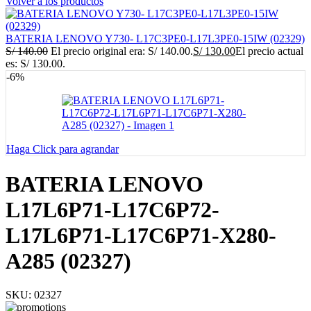
Volver a los productos
BATERIA LENOVO Y730- L17C3PE0-L17L3PE0-15IW (02329)
S/
140.00
El precio original era: S/ 140.00.
S/
130.00
El precio actual
es: S/ 130.00.
-6%
Haga Click para agrandar
BATERIA LENOVO
L17L6P71-L17C6P72-
L17L6P71-L17C6P71-X280-
A285 (02327)
SKU:
02327