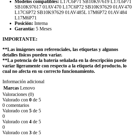
Modelos compatibles:
L17C6P71 SB10K97619 L17L6P71
SB10K97617 01AV470 L17C6P72 SB10K97629 01AV470
L17C6P72 SB10K97629 01AV485L 17M6P72 01AV484
L17M6P71
Posición:
Interna
Garantía:
5 Meses
IMPORTANTE:
**Las imágenes son referenciales, las etiquetas y algunos
detalles físicos pueden variar.
**La potencia de la batería señalada en la descripción puede
variar ligeramente con respecto a la etiqueta del producto, lo
cual no afecta en su correcto funcionamiento.
Información adicional
Marcas
Lenovo
Valoraciones (0)
Valorado con
0
de 5
0 comentarios
Valorado con
5
de 5
0
Valorado con
4
de 5
0
Valorado con
3
de 5