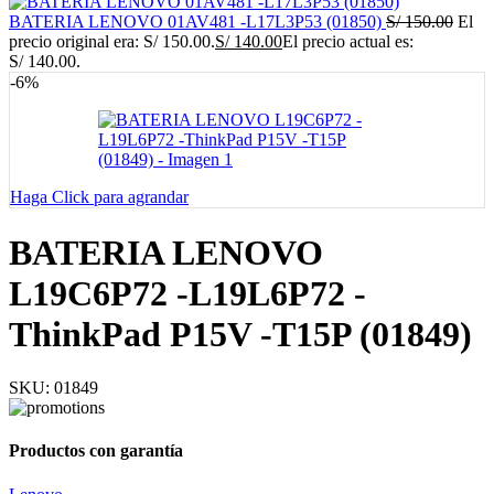
BATERIA LENOVO 01AV481 -L17L3P53 (01850)
S/
150.00
El
precio original era: S/ 150.00.
S/
140.00
El precio actual es:
S/ 140.00.
-6%
Haga Click para agrandar
BATERIA LENOVO
L19C6P72 -L19L6P72 -
ThinkPad P15V -T15P (01849)
SKU:
01849
Productos con garantía