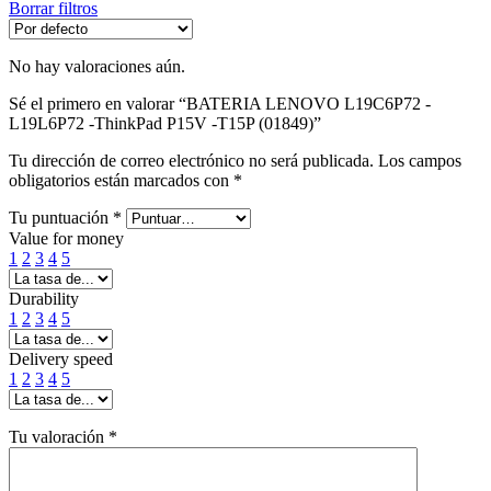
Borrar filtros
No hay valoraciones aún.
Sé el primero en valorar “BATERIA LENOVO L19C6P72 -
L19L6P72 -ThinkPad P15V -T15P (01849)”
Tu dirección de correo electrónico no será publicada.
Los campos
obligatorios están marcados con
*
Tu puntuación
*
Value for money
1
2
3
4
5
Durability
1
2
3
4
5
Delivery speed
1
2
3
4
5
Tu valoración
*