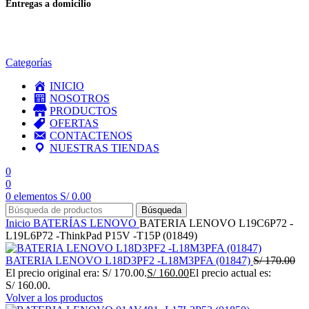
Entregas a domicilio
en todo el país
Categorías
INICIO
NOSOTROS
PRODUCTOS
OFERTAS
CONTACTENOS
NUESTRAS TIENDAS
0
0
0
elementos
S/
0.00
Búsqueda
Inicio
BATERÍAS
LENOVO
BATERIA LENOVO L19C6P72 -
L19L6P72 -ThinkPad P15V -T15P (01849)
BATERIA LENOVO L18D3PF2 -L18M3PFA (01847)
S/
170.00
El precio original era: S/ 170.00.
S/
160.00
El precio actual es:
S/ 160.00.
Volver a los productos