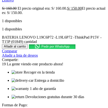
Lenovo
S/
160.00
El precio original era: S/ 160.00.
S/
150.00
El precio actual
es: S/ 150.00.
1 disponibles
1 disponibles
BATERIA LENOVO L19C6P72 -L19L6P72 -ThinkPad P15V -
T15P (01849) cantidad
Añadir al carrito
Pedir por WhatsApp
Comparar
Añadir a lista de deseos
Compartir:
19
La gente viendo este producto ahora!
Recoger en la tienda
Entrega a domicilio
1 año de garantía
Devoluciones gratuitas durante 30 días
Formas de Pago: