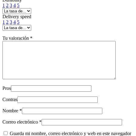
1
2
3
4
5
Delivery speed
1
2
3
4
5
Tu valoración
*
Pros
Contras
Nombre
*
Correo electrónico
*
Guarda mi nombre, correo electrónico y web en este navegador