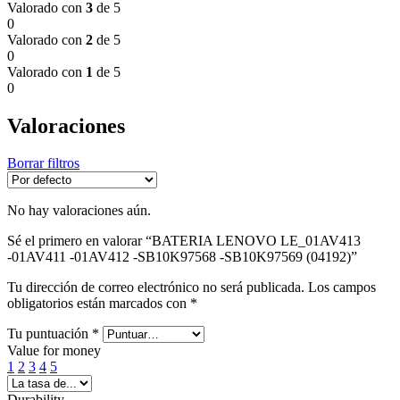
Valorado con
3
de 5
0
Valorado con
2
de 5
0
Valorado con
1
de 5
0
Valoraciones
Borrar filtros
No hay valoraciones aún.
Sé el primero en valorar “BATERIA LENOVO LE_01AV413
-01AV411 -01AV412 -SB10K97568 -SB10K97569 (04192)”
Tu dirección de correo electrónico no será publicada.
Los campos
obligatorios están marcados con
*
Tu puntuación
*
Value for money
1
2
3
4
5
Durability