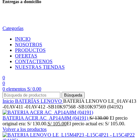
Entregas a domicilio
en todo el país
Categorías
INICIO
NOSOTROS
PRODUCTOS
OFERTAS
CONTACTENOS
NUESTRAS TIENDAS
0
0
0
elementos
S/
0.00
Búsqueda
Inicio
BATERÍAS
LENOVO
BATERIA LENOVO LE_01AV413
-01AV411 -01AV412 -SB10K97568 -SB10K97569 (04192)
BATERIA ACER AC_AP14A8M (04191)
S/
130.00
El precio
original era: S/ 130.00.
S/
105.00
El precio actual es: S/ 105.00.
Volver a los productos