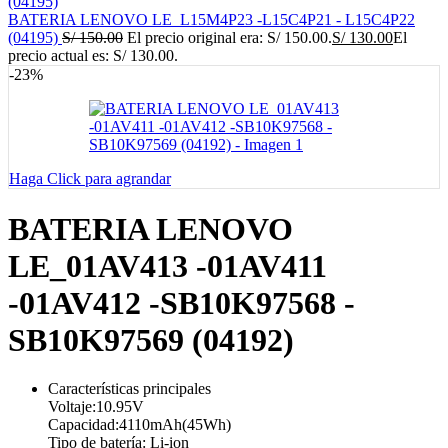
BATERIA LENOVO LE_L15M4P23 -L15C4P21 - L15C4P22
(04195)
S/
150.00
El precio original era: S/ 150.00.
S/
130.00
El
precio actual es: S/ 130.00.
-23%
Haga Click para agrandar
BATERIA LENOVO
LE_01AV413 -01AV411
-01AV412 -SB10K97568 -
SB10K97569 (04192)
Características principales
Voltaje:10.95V
Capacidad:4110mAh(45Wh)
Tipo de batería: Li-ion