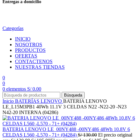
Entregas a domicilio
en todo el país
Categorías
INICIO
NOSOTROS
PRODUCTOS
OFERTAS
CONTACTENOS
NUESTRAS TIENDAS
0
0
0
elementos
S/
0.00
Búsqueda
Inicio
BATERÍAS
LENOVO
BATERIA LENOVO
LE_L15M3PB1 40Wh 11.1V 3 CELDAS N22 -N22-20 -N23
N42-20 INTERNA (04286)
BATERIA LENOVO LE_00NY488 -00NY486 48Wh 10.8V 6
CELDAS L560 -L570 - 71+ (04284)
S/
130.00
El precio original