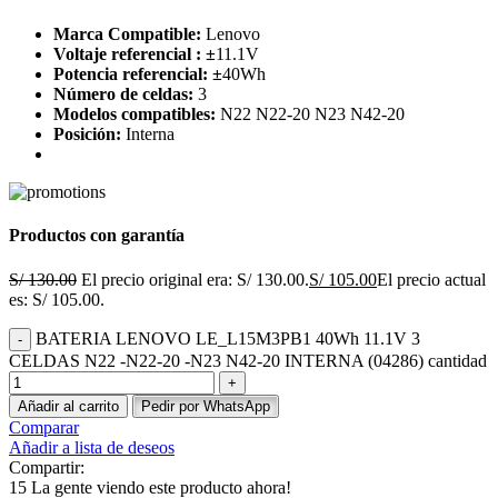
Marca Compatible:
Lenovo
Voltaje referencial :
±
11.1V
Potencia referencial:
±
40Wh
Número de celdas:
3
Modelos compatibles:
N22 N22-20 N23 N42-20
Posición:
Interna
Productos con garantía
S/
130.00
El precio original era: S/ 130.00.
S/
105.00
El precio actual
es: S/ 105.00.
BATERIA LENOVO LE_L15M3PB1 40Wh 11.1V 3
CELDAS N22 -N22-20 -N23 N42-20 INTERNA (04286) cantidad
Añadir al carrito
Pedir por WhatsApp
Comparar
Añadir a lista de deseos
Compartir:
15
La gente viendo este producto ahora!