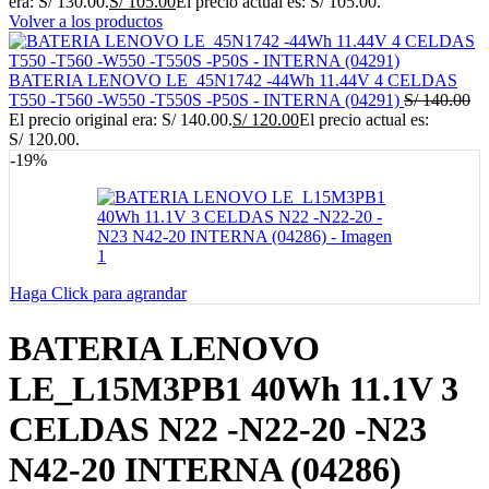
era: S/ 130.00.
S/
105.00
El precio actual es: S/ 105.00.
Volver a los productos
BATERIA LENOVO LE_45N1742 -44Wh 11.44V 4 CELDAS
T550 -T560 -W550 -T550S -P50S - INTERNA (04291)
S/
140.00
El precio original era: S/ 140.00.
S/
120.00
El precio actual es:
S/ 120.00.
-19%
Haga Click para agrandar
BATERIA LENOVO
LE_L15M3PB1 40Wh 11.1V 3
CELDAS N22 -N22-20 -N23
N42-20 INTERNA (04286)