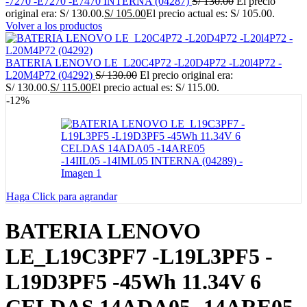
-7270 -E7270 -E7470 INTERNA (04287)
S/
130.00
El precio
original era: S/ 130.00.
S/
105.00
El precio actual es: S/ 105.00.
Volver a los productos
BATERIA LENOVO LE_L20C4P72 -L20D4P72 -L20l4P72 -
L20M4P72 (04292)
S/
130.00
El precio original era:
S/ 130.00.
S/
115.00
El precio actual es: S/ 115.00.
-12%
Haga Click para agrandar
BATERIA LENOVO
LE_L19C3PF7 -L19L3PF5 -
L19D3PF5 -45Wh 11.34V 6
CELDAS 14ADA05 -14ARE05