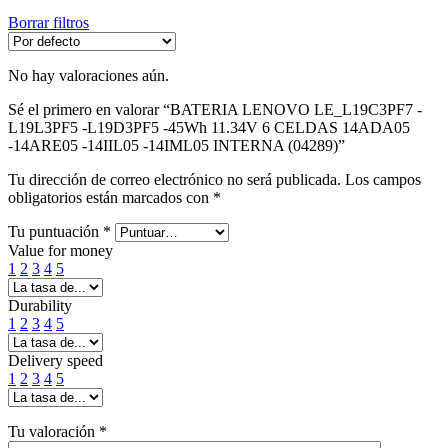
Borrar filtros
No hay valoraciones aún.
Sé el primero en valorar “BATERIA LENOVO LE_L19C3PF7 -
L19L3PF5 -L19D3PF5 -45Wh 11.34V 6 CELDAS 14ADA05
-14ARE05 -14IIL05 -14IML05 INTERNA (04289)”
Tu dirección de correo electrónico no será publicada.
Los campos
obligatorios están marcados con
*
Tu puntuación
*
Value for money
1
2
3
4
5
Durability
1
2
3
4
5
Delivery speed
1
2
3
4
5
Tu valoración
*