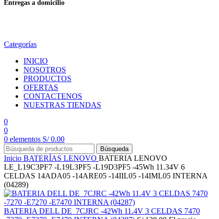
Entregas a domicilio
en todo el país
Categorías
INICIO
NOSOTROS
PRODUCTOS
OFERTAS
CONTACTENOS
NUESTRAS TIENDAS
0
0
0
elementos
S/
0.00
Búsqueda
Inicio
BATERÍAS
LENOVO
BATERIA LENOVO
LE_L19C3PF7 -L19L3PF5 -L19D3PF5 -45Wh 11.34V 6
CELDAS 14ADA05 -14ARE05 -14IIL05 -14IML05 INTERNA
(04289)
BATERIA DELL DE_7CJRC -42Wh 11.4V 3 CELDAS 7470