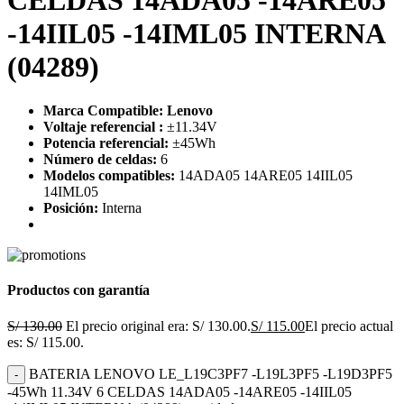
-14IIL05 -14IML05 INTERNA
(04289)
Marca Compatible: Lenovo
Voltaje referencial :
±11.34V
Potencia referencial:
±45Wh
Número de celdas:
6
Modelos compatibles:
14ADA05 14ARE05 14IIL05
14IML05
Posición:
Interna
Productos con garantía
S/
130.00
El precio original era: S/ 130.00.
S/
115.00
El precio actual
es: S/ 115.00.
BATERIA LENOVO LE_L19C3PF7 -L19L3PF5 -L19D3PF5
-45Wh 11.34V 6 CELDAS 14ADA05 -14ARE05 -14IIL05