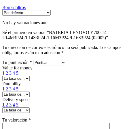
Borrar filtros
No hay valoraciones aún.
Sé el primero en valorar “BATERIA LENOVO Y700-14
L14M3P24 /L14S3P24 /L16M3P24 /L16S3P24 (02005)”
Tu dirección de correo electrónico no será publicada.
Los campos
obligatorios están marcados con
*
Tu puntuación
*
Value for money
1
2
3
4
5
Durability
1
2
3
4
5
Delivery speed
1
2
3
4
5
Tu valoración
*