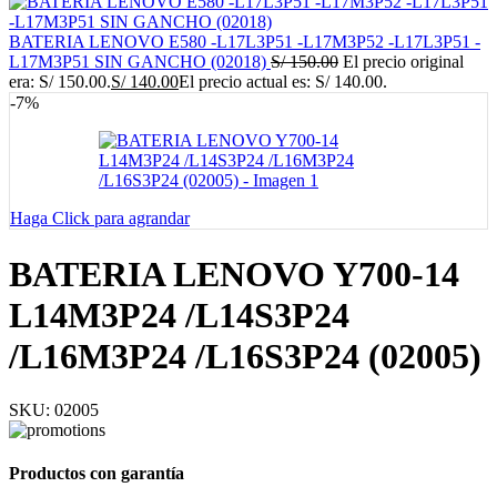
BATERIA LENOVO E580 -L17L3P51 -L17M3P52 -L17L3P51 -
L17M3P51 SIN GANCHO (02018)
S/
150.00
El precio original
era: S/ 150.00.
S/
140.00
El precio actual es: S/ 140.00.
-7%
Haga Click para agrandar
BATERIA LENOVO Y700-14
L14M3P24 /L14S3P24
/L16M3P24 /L16S3P24 (02005)
SKU:
02005
Productos con garantía