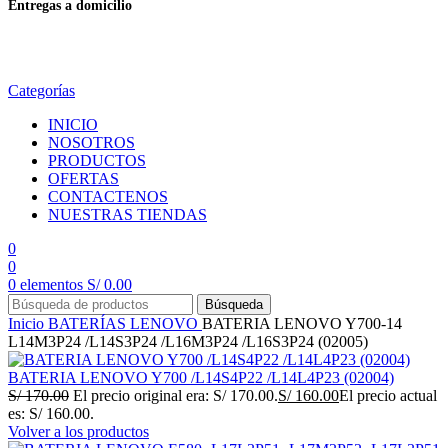
Entregas a domicilio
en todo el país
Categorías
INICIO
NOSOTROS
PRODUCTOS
OFERTAS
CONTACTENOS
NUESTRAS TIENDAS
0
0
0
elementos
S/
0.00
Búsqueda
Inicio
BATERÍAS
LENOVO
BATERIA LENOVO Y700-14
L14M3P24 /L14S3P24 /L16M3P24 /L16S3P24 (02005)
BATERIA LENOVO Y700 /L14S4P22 /L14L4P23 (02004)
S/
170.00
El precio original era: S/ 170.00.
S/
160.00
El precio actual
es: S/ 160.00.
Volver a los productos