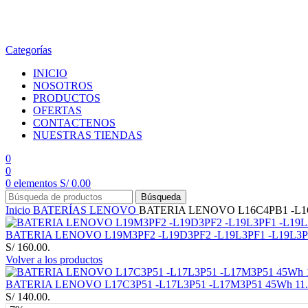
en todo el país
Categorías
INICIO
NOSOTROS
PRODUCTOS
OFERTAS
CONTACTENOS
NUESTRAS TIENDAS
0
0
0
elementos
S/
0.00
Búsqueda
Inicio
BATERÍAS
LENOVO
BATERIA LENOVO L16C4PB1 -L16M4
BATERIA LENOVO L19M3PF2 -L19D3PF2 -L19L3PF1 -L19L3PF8
S/ 160.00.
Volver a los productos
BATERIA LENOVO L17C3P51 -L17L3P51 -L17M3P51 45Wh 11.1
S/ 140.00.