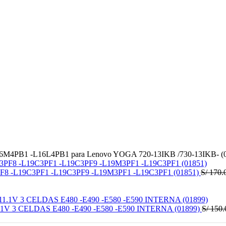
PB1 -L16L4PB1 para Lenovo YOGA 720-13IKB /730-13IKB- (0
 -L19C3PF1 -L19C3PF9 -L19M3PF1 -L19C3PF1 (01851)
S/
170.
V 3 CELDAS E480 -E490 -E580 -E590 INTERNA (01899)
S/
150.