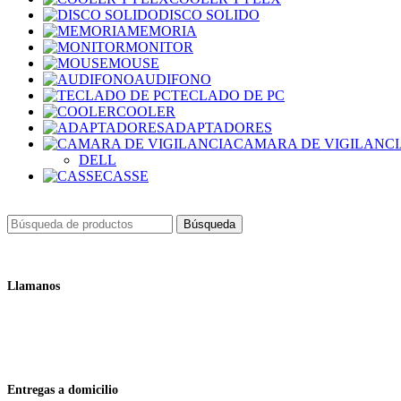
DISCO SOLIDO
MEMORIA
MONITOR
MOUSE
AUDIFONO
TECLADO DE PC
COOLER
ADAPTADORES
CAMARA DE VIGILANC
DELL
CASSE
Búsqueda
Llamanos
+51 932 298 450
Entregas a domicilio