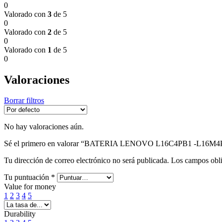
0
Valorado con
3
de 5
0
Valorado con
2
de 5
0
Valorado con
1
de 5
0
Valoraciones
Borrar filtros
No hay valoraciones aún.
Sé el primero en valorar “BATERIA LENOVO L16C4PB1 -L16M4P
Tu dirección de correo electrónico no será publicada.
Los campos obli
Tu puntuación
*
Value for money
1
2
3
4
5
Durability