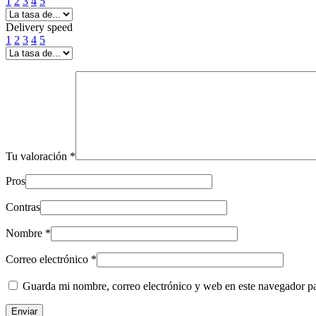
1
2
3
4
5
Delivery speed
1
2
3
4
5
Tu valoración
*
Pros
Contras
Nombre
*
Correo electrónico
*
Guarda mi nombre, correo electrónico y web en este navegador p