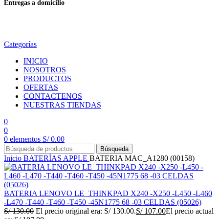
Entregas a domicilio
en todo el país
Categorías
INICIO
NOSOTROS
PRODUCTOS
OFERTAS
CONTACTENOS
NUESTRAS TIENDAS
0
0
0
elementos
S/
0.00
Búsqueda
Inicio
BATERÍAS
APPLE
BATERIA MAC_A1280 (00158)
BATERIA LENOVO LE_THINKPAD X240 -X250 -L450 -L460
-L470 -T440 -T460 -T450 -45N1775 68 -03 CELDAS (05026)
S/
130.00
El precio original era: S/ 130.00.
S/
107.00
El precio actual