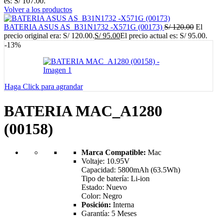
es: S/ 107.00.
Volver a los productos
BATERIA ASUS AS_B31N1732 -X571G (00173)
S/
120.00
El
precio original era: S/ 120.00.
S/
95.00
El precio actual es: S/ 95.00.
-13%
Haga Click para agrandar
BATERIA MAC_A1280
(00158)
Marca Compatible:
Mac
Voltaje: 10.95V
Capacidad: 5800mAh (63.5Wh)
Tipo de batería: Li-ion
Estado: Nuevo
Color: Negro
Posición:
Interna
Garantía: 5 Meses