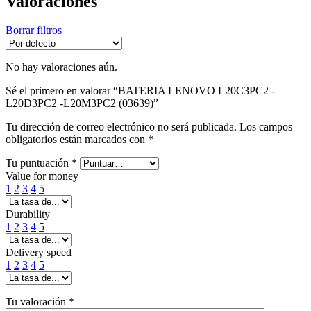
Valoraciones
Borrar filtros
No hay valoraciones aún.
Sé el primero en valorar “BATERIA LENOVO L20C3PC2 -
L20D3PC2 -L20M3PC2 (03639)”
Tu dirección de correo electrónico no será publicada.
Los campos
obligatorios están marcados con
*
Tu puntuación
*
Value for money
1
2
3
4
5
Durability
1
2
3
4
5
Delivery speed
1
2
3
4
5
Tu valoración
*