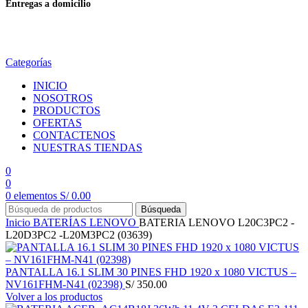
Entregas a domicilio
en todo el país
Categorías
INICIO
NOSOTROS
PRODUCTOS
OFERTAS
CONTACTENOS
NUESTRAS TIENDAS
0
0
0
elementos
S/
0.00
Búsqueda
Inicio
BATERÍAS
LENOVO
BATERIA LENOVO L20C3PC2 -
L20D3PC2 -L20M3PC2 (03639)
PANTALLA 16.1 SLIM 30 PINES FHD 1920 x 1080 VICTUS –
NV161FHM-N41 (02398)
S/
350.00
Volver a los productos