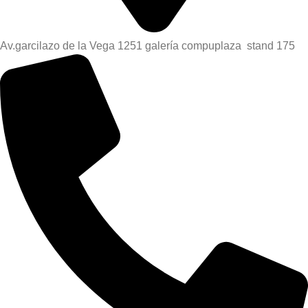
Av.garcilazo de la Vega 1251 galería compuplaza stand 175