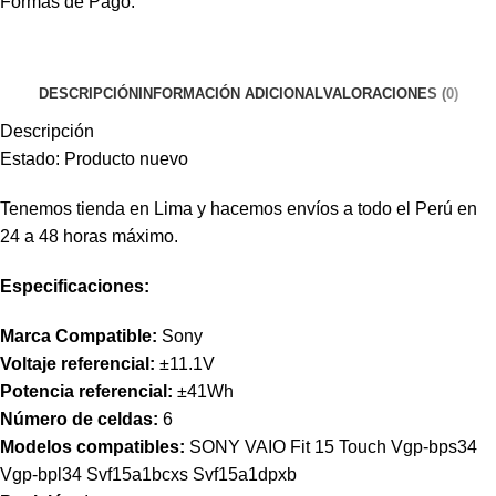
Formas de Pago:
DESCRIPCIÓN
INFORMACIÓN ADICIONAL
VALORACIONES (0)
Descripción
Estado: Producto nuevo
Tenemos tienda en Lima y hacemos envíos a todo el Perú en
24 a 48 horas máximo.
Especificaciones:
Marca Compatible:
Sony
Voltaje referencial:
±11.1V
Potencia referencial:
±41Wh
Número de celdas:
6
Modelos compatibles:
SONY VAIO Fit 15 Touch Vgp-bps34
Vgp-bpl34 Svf15a1bcxs Svf15a1dpxb