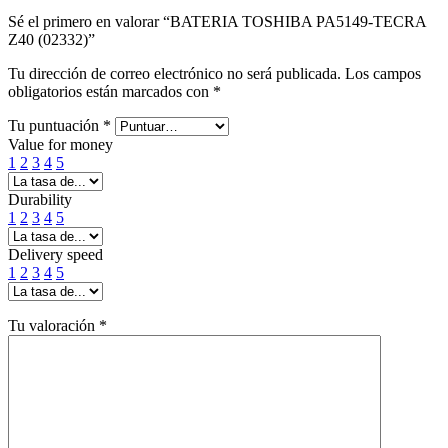
Sé el primero en valorar “BATERIA TOSHIBA PA5149-TECRA
Z40 (02332)”
Tu dirección de correo electrónico no será publicada.
Los campos
obligatorios están marcados con
*
Tu puntuación
*
Value for money
1
2
3
4
5
Durability
1
2
3
4
5
Delivery speed
1
2
3
4
5
Tu valoración
*