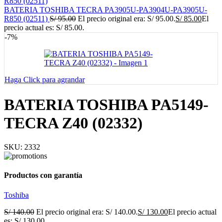
BATERIA TOSHIBA TECRA PA3905U-PA3904U-PA3905U-
R850 (02511)
S/
95.00
El precio original era: S/ 95.00.
S/
85.00
El
precio actual es: S/ 85.00.
-7%
Haga Click para agrandar
BATERIA TOSHIBA PA5149-
TECRA Z40 (02332)
SKU:
2332
Productos con garantía
Toshiba
S/
140.00
El precio original era: S/ 140.00.
S/
130.00
El precio actual
es: S/ 130.00.