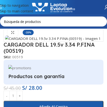
Skip to navigation
Skip to main content
Inicio
CARGADORES
DELL
Haga Click para agrandar
-38%
CARGADOR DELL 19.5v 3.34 P.FINA
(00519)
SKU:
00519
Productos con garantía
S/
28.00
S/
45.00
Añadir Al Carrito