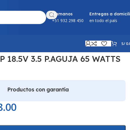
Llamanos
Entregas a domicil
+51 932 298 450
en todo el país
S/
0.
18.5V 3.5 P.AGUJA 65 WATTS
Productos con garantía
8.00