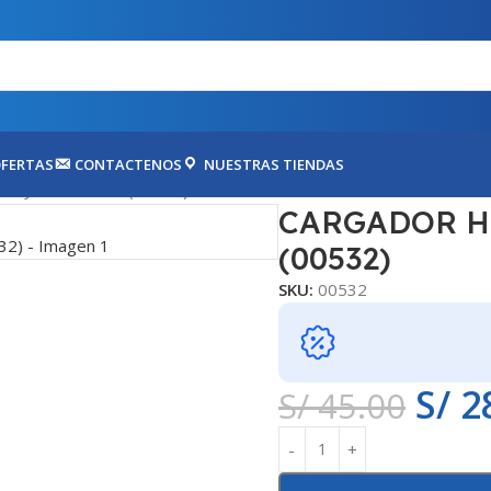
FERTAS
CONTACTENOS
NUESTRAS TIENDAS
AGUJA 65 WATTS (00532)
CARGADOR HP 
(00532)
SKU:
00532
S/
2
S/
45.00