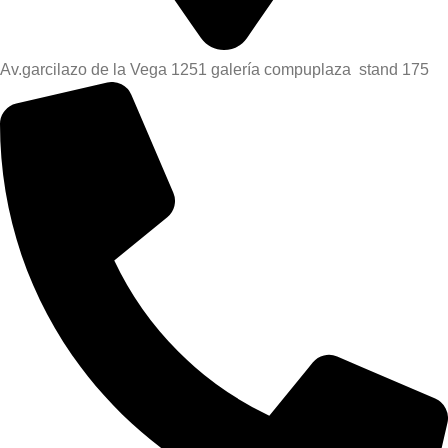
Av.garcilazo de la Vega 1251 galería compuplaza stand 175