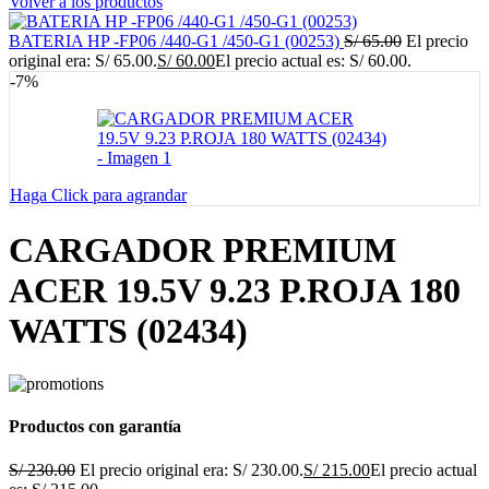
Volver a los productos
BATERIA HP -FP06 /440-G1 /450-G1 (00253)
S/
65.00
El precio
original era: S/ 65.00.
S/
60.00
El precio actual es: S/ 60.00.
-7%
Haga Click para agrandar
CARGADOR PREMIUM
ACER 19.5V 9.23 P.ROJA 180
WATTS (02434)
Productos con garantía
S/
230.00
El precio original era: S/ 230.00.
S/
215.00
El precio actual