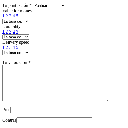
Tu puntuación
*
Value for money
1
2
3
4
5
Durability
1
2
3
4
5
Delivery speed
1
2
3
4
5
Tu valoración
*
Pros
Contras