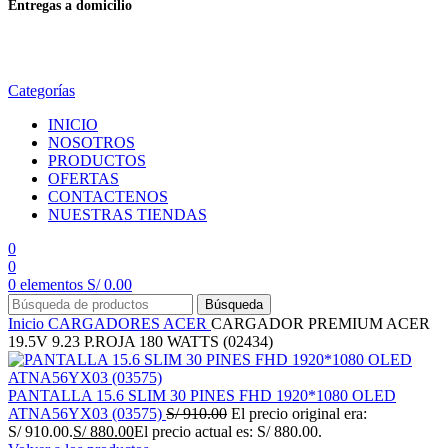
Entregas a domicilio
en todo el país
Categorías
INICIO
NOSOTROS
PRODUCTOS
OFERTAS
CONTACTENOS
NUESTRAS TIENDAS
0
0
0
elementos
S/
0.00
Búsqueda
Inicio
CARGADORES
ACER
CARGADOR PREMIUM ACER
19.5V 9.23 P.ROJA 180 WATTS (02434)
PANTALLA 15.6 SLIM 30 PINES FHD 1920*1080 OLED
ATNA56YX03 (03575)
S/
910.00
El precio original era:
S/ 910.00.
S/
880.00
El precio actual es: S/ 880.00.