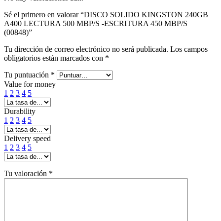
Sé el primero en valorar “DISCO SOLIDO KINGSTON 240GB
A400 LECTURA 500 MBP/S -ESCRITURA 450 MBP/S
(00848)”
Tu dirección de correo electrónico no será publicada.
Los campos
obligatorios están marcados con
*
Tu puntuación
*
Value for money
1
2
3
4
5
Durability
1
2
3
4
5
Delivery speed
1
2
3
4
5
Tu valoración
*