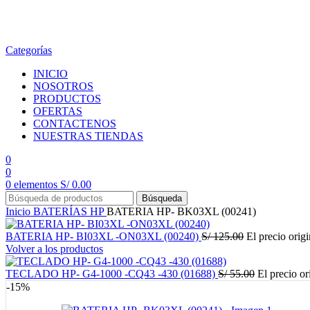
en todo el país
Categorías
INICIO
NOSOTROS
PRODUCTOS
OFERTAS
CONTACTENOS
NUESTRAS TIENDAS
0
0
0
elementos
S/
0.00
Búsqueda
Inicio
BATERÍAS
HP
BATERIA HP- BK03XL (00241)
BATERIA HP- BI03XL -ON03XL (00240)
S/
125.00
El precio origi
Volver a los productos
TECLADO HP- G4-1000 -CQ43 -430 (01688)
S/
55.00
El precio or
-15%