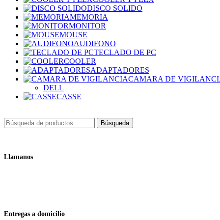
DISCO SOLIDO
MEMORIA
MONITOR
MOUSE
AUDIFONO
TECLADO DE PC
COOLER
ADAPTADORES
CAMARA DE VIGILANC
DELL
CASSE
Búsqueda
Llamanos
+51 932 298 450
Entregas a domicilio