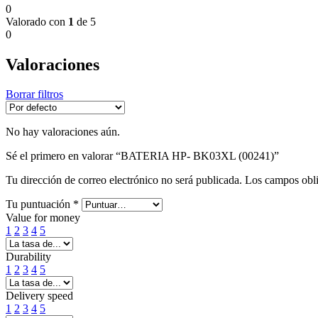
0
Valorado con
1
de 5
0
Valoraciones
Borrar filtros
No hay valoraciones aún.
Sé el primero en valorar “BATERIA HP- BK03XL (00241)”
Tu dirección de correo electrónico no será publicada.
Los campos obli
Tu puntuación
*
Value for money
1
2
3
4
5
Durability
1
2
3
4
5
Delivery speed
1
2
3
4
5