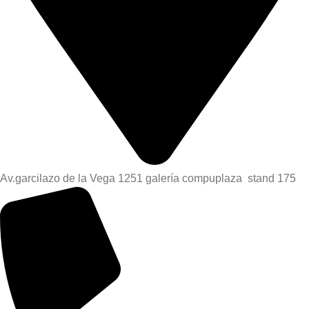
Av.garcilazo de la Vega 1251 galería compuplaza stand 175