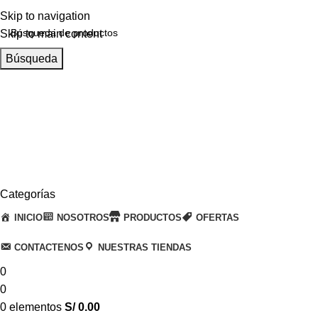
Skip to navigation
Skip to main content
Búsqueda
Llamanos
+51 932 298 450
Entregas a domicilio
en todo el país
Categorías
INICIO
NOSOTROS
PRODUCTOS
OFERTAS
CONTACTENOS
NUESTRAS TIENDAS
0
0
0
elementos
S/
0.00