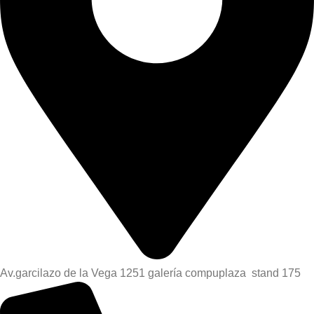
Av.garcilazo de la Vega 1251 galería compuplaza stand 175