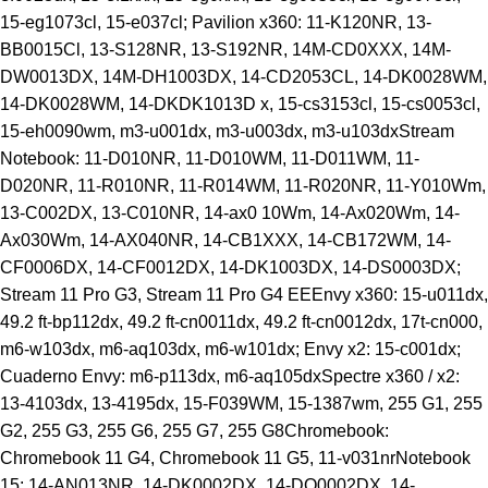
15-eg1073cl, 15-e037cl; Pavilion x360: 11-K120NR, 13-
BB0015Cl, 13-S128NR, 13-S192NR, 14M-CD0XXX, 14M-
DW0013DX, 14M-DH1003DX, 14-CD2053CL, 14-DK0028WM,
14-DK0028WM, 14-DKDK1013D x, 15-cs3153cl, 15-cs0053cl,
15-eh0090wm, m3-u001dx, m3-u003dx, m3-u103dxStream
Notebook: 11-D010NR, 11-D010WM, 11-D011WM, 11-
D020NR, 11-R010NR, 11-R014WM, 11-R020NR, 11-Y010Wm,
13-C002DX, 13-C010NR, 14-ax0 10Wm, 14-Ax020Wm, 14-
Ax030Wm, 14-AX040NR, 14-CB1XXX, 14-CB172WM, 14-
CF0006DX, 14-CF0012DX, 14-DK1003DX, 14-DS0003DX;
Stream 11 Pro G3, Stream 11 Pro G4 EEEnvy x360: 15-u011dx,
49.2 ft-bp112dx, 49.2 ft-cn0011dx, 49.2 ft-cn0012dx, 17t-cn000,
m6-w103dx, m6-aq103dx, m6-w101dx; Envy x2: 15-c001dx;
Cuaderno Envy: m6-p113dx, m6-aq105dxSpectre x360 / x2:
13-4103dx, 13-4195dx, 15-F039WM, 15-1387wm, 255 G1, 255
G2, 255 G3, 255 G6, 255 G7, 255 G8Chromebook:
Chromebook 11 G4, Chromebook 11 G5, 11-v031nrNotebook
15: 14-AN013NR, 14-DK0002DX, 14-DQ0002DX, 14-