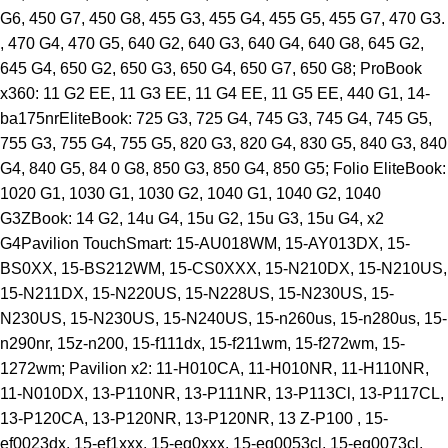
G6, 450 G7, 450 G8, 455 G3, 455 G4, 455 G5, 455 G7, 470 G3.
, 470 G4, 470 G5, 640 G2, 640 G3, 640 G4, 640 G8, 645 G2,
645 G4, 650 G2, 650 G3, 650 G4, 650 G7, 650 G8; ProBook
x360: 11 G2 EE, 11 G3 EE, 11 G4 EE, 11 G5 EE, 440 G1, 14-
ba175nrEliteBook: 725 G3, 725 G4, 745 G3, 745 G4, 745 G5,
755 G3, 755 G4, 755 G5, 820 G3, 820 G4, 830 G5, 840 G3, 840
G4, 840 G5, 84 0 G8, 850 G3, 850 G4, 850 G5; Folio EliteBook:
1020 G1, 1030 G1, 1030 G2, 1040 G1, 1040 G2, 1040
G3ZBook: 14 G2, 14u G4, 15u G2, 15u G3, 15u G4, x2
G4Pavilion TouchSmart: 15-AU018WM, 15-AY013DX, 15-
BS0XX, 15-BS212WM, 15-CS0XXX, 15-N210DX, 15-N210US,
15-N211DX, 15-N220US, 15-N228US, 15-N230US, 15-
N230US, 15-N230US, 15-N240US, 15-n260us, 15-n280us, 15-
n290nr, 15z-n200, 15-f111dx, 15-f211wm, 15-f272wm, 15-
1272wm; Pavilion x2: 11-H010CA, 11-H010NR, 11-H110NR,
11-N010DX, 13-P110NR, 13-P111NR, 13-P113Cl, 13-P117CL,
13-P120CA, 13-P120NR, 13-P120NR, 13 Z-P100 , 15-
ef0023dx, 15-ef1xxx, 15-eg0xxx, 15-eg0053cl, 15-eg0073cl,