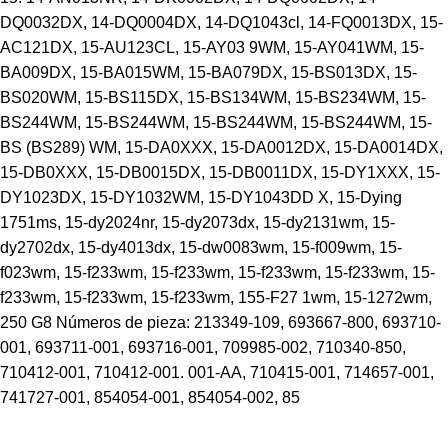
DQ0032DX, 14-DQ0004DX, 14-DQ1043cl, 14-FQ0013DX, 15-
AC121DX, 15-AU123CL, 15-AY03 9WM, 15-AY041WM, 15-
BA009DX, 15-BA015WM, 15-BA079DX, 15-BS013DX, 15-
BS020WM, 15-BS115DX, 15-BS134WM, 15-BS234WM, 15-
BS244WM, 15-BS244WM, 15-BS244WM, 15-BS244WM, 15-
BS (BS289) WM, 15-DA0XXX, 15-DA0012DX, 15-DA0014DX,
15-DB0XXX, 15-DB0015DX, 15-DB0011DX, 15-DY1XXX, 15-
DY1023DX, 15-DY1032WM, 15-DY1043DD X, 15-Dying
1751ms, 15-dy2024nr, 15-dy2073dx, 15-dy2131wm, 15-
dy2702dx, 15-dy4013dx, 15-dw0083wm, 15-f009wm, 15-
f023wm, 15-f233wm, 15-f233wm, 15-f233wm, 15-f233wm, 15-
f233wm, 15-f233wm, 15-f233wm, 155-F27 1wm, 15-1272wm,
250 G8 Números de pieza: 213349-109, 693667-800, 693710-
001, 693711-001, 693716-001, 709985-002, 710340-850,
710412-001, 710412-001. 001-AA, 710415-001, 714657-001,
741727-001, 854054-001, 854054-002, 85