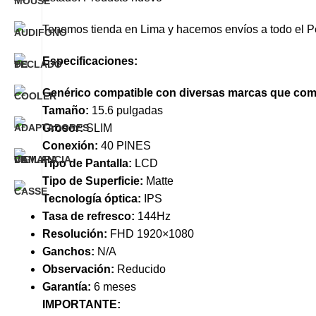
Tenemos tienda en Lima y hacemos envíos a todo el P
Especificaciones:
Genérico compatible con diversas marcas que comp
Tamaño:
15.6 pulgadas
Grosor:
SLIM
Conexión:
40 PINES
Tipo de Pantalla:
LCD
Tipo de Superficie:
Matte
Tecnología óptica:
IPS
Tasa de refresco:
144Hz
Resolución:
FHD 1920×1080
Ganchos:
N/A
Observación:
Reducido
Garantía:
6 meses
IMPORTANTE: