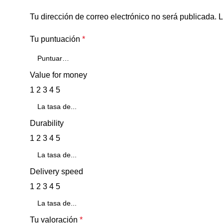
Tu dirección de correo electrónico no será publicada.
L
Tu puntuación
*
Value for money
1
2
3
4
5
Durability
1
2
3
4
5
Delivery speed
1
2
3
4
5
Tu valoración
*