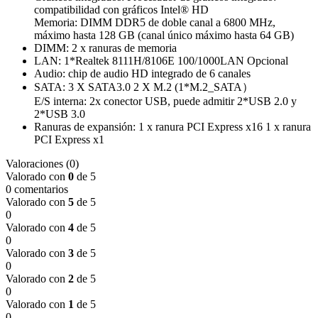
compatibilidad con gráficos Intel® HD
Memoria: DIMM DDR5 de doble canal a 6800 MHz,
máximo hasta 128 GB (canal único máximo hasta 64 GB)
DIMM: 2 x ranuras de memoria
LAN: 1*Realtek 8111H/8106E 100/1000LAN Opcional
Audio: chip de audio HD integrado de 6 canales
SATA: 3 X SATA3.0 2 X M.2 (1*M.2_SATA）
E/S interna: 2x conector USB, puede admitir 2*USB 2.0 y
2*USB 3.0
Ranuras de expansión: 1 x ranura PCI Express x16 1 x ranura
PCI Express x1
Valoraciones (0)
Valorado con
0
de 5
0 comentarios
Valorado con
5
de 5
0
Valorado con
4
de 5
0
Valorado con
3
de 5
0
Valorado con
2
de 5
0
Valorado con
1
de 5
0