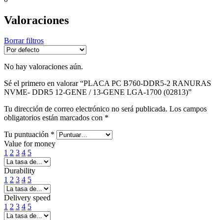
Valoraciones
Borrar filtros
No hay valoraciones aún.
Sé el primero en valorar “PLACA PC B760-DDR5-2 RANURAS
NVME- DDR5 12-GENE / 13-GENE LGA-1700 (02813)”
Tu dirección de correo electrónico no será publicada.
Los campos
obligatorios están marcados con
*
Tu puntuación
*
Value for money
1
2
3
4
5
Durability
1
2
3
4
5
Delivery speed
1
2
3
4
5