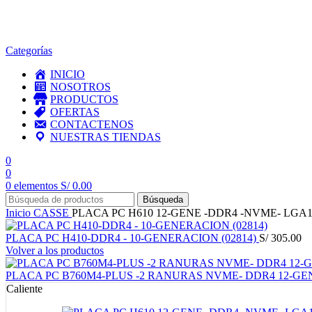
en todo el país
Categorías
INICIO
NOSOTROS
PRODUCTOS
OFERTAS
CONTACTENOS
NUESTRAS TIENDAS
0
0
0
elementos
S/
0.00
Búsqueda
Inicio
CASSE
PLACA PC H610 12-GENE -DDR4 -NVME- LGA17
PLACA PC H410-DDR4 - 10-GENERACION (02814)
S/
305.00
Volver a los productos
PLACA PC B760M4-PLUS -2 RANURAS NVME- DDR4 12-GENE
Caliente