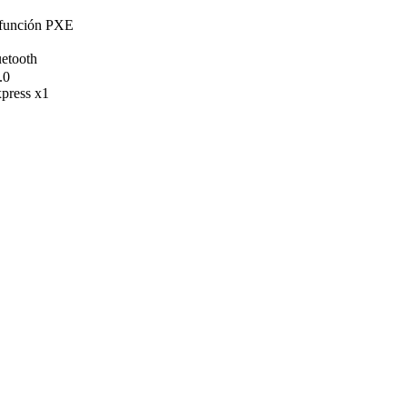
 función PXE
etooth
.0
xpress x1