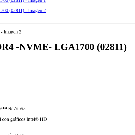
R4 -NVME- LGA1700 (02811)
e™I9/i7/i5/i3
ad con gráficos Intel® HD