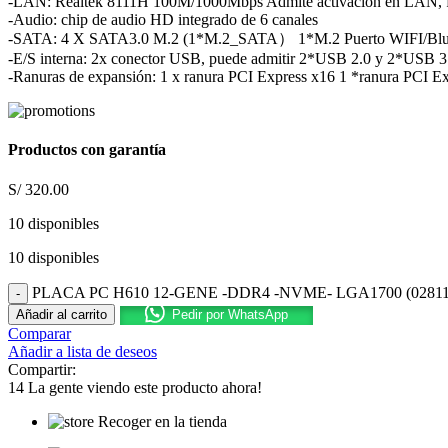
-LAN: Realtek 8111H 100M/1000Mbps Admite activación en LAN,
-Audio: chip de audio HD integrado de 6 canales
-SATA: 4 X SATA3.0 M.2 (1*M.2_SATA） 1*M.2 Puerto WIFI/Blu
-E/S interna: 2x conector USB, puede admitir 2*USB 2.0 y 2*USB 3
-Ranuras de expansión: 1 x ranura PCI Express x16 1 *ranura PCI E
Productos con garantía
S/
320.00
10 disponibles
10 disponibles
PLACA PC H610 12-GENE -DDR4 -NVME- LGA1700 (02811) 
Añadir al carrito
Pedir por WhatsApp
Comparar
Añadir a lista de deseos
Compartir:
14
La gente viendo este producto ahora!
Recoger en la tienda