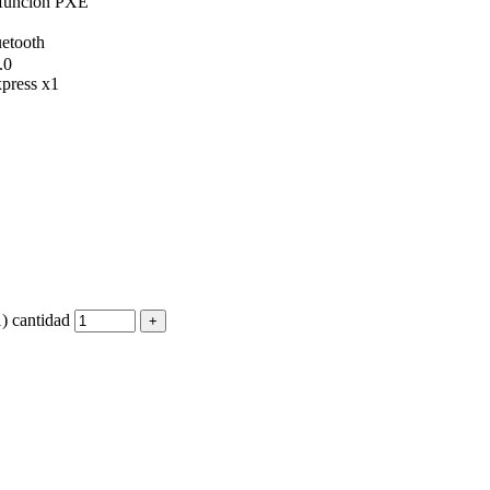
 función PXE
etooth
.0
xpress x1
cantidad