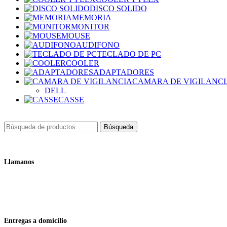
DISCO SOLIDO
MEMORIA
MONITOR
MOUSE
AUDIFONO
TECLADO DE PC
COOLER
ADAPTADORES
CAMARA DE VIGILANC
DELL
CASSE
Búsqueda
Llamanos
+51 932 298 450
Entregas a domicilio