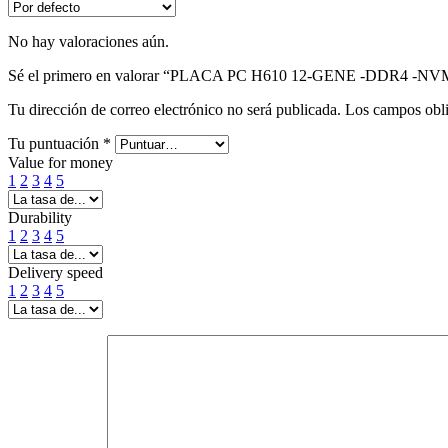
No hay valoraciones aún.
Sé el primero en valorar “PLACA PC H610 12-GENE -DDR4 -NV
Tu dirección de correo electrónico no será publicada.
Los campos obli
Tu puntuación
*
Value for money
1
2
3
4
5
Durability
1
2
3
4
5
Delivery speed
1
2
3
4
5