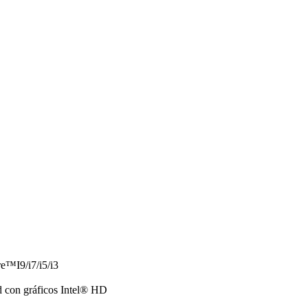
e™I9/i7/i5/i3
ad con gráficos Intel® HD