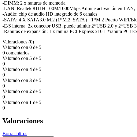
-DIMM: 2 x ranuras de memoria
-LAN: Realtek 8111H 100M/1000Mbps Admite activación en LAN,
-Audio: chip de audio HD integrado de 6 canales
-SATA: 4 X SATA3.0 M.2 (1*M.2_SATA） 1*M.2 Puerto WIFI/Blu
-E/S interna: 2x conector USB, puede admitir 2*USB 2.0 y 2*USB 3
-Ranuras de expansión: 1 x ranura PCI Express x16 1 *ranura PCI E
Valoraciones (0)
Valorado con
0
de 5
0 comentarios
Valorado con
5
de 5
0
Valorado con
4
de 5
0
Valorado con
3
de 5
0
Valorado con
2
de 5
0
Valorado con
1
de 5
0
Valoraciones
Borrar filtros