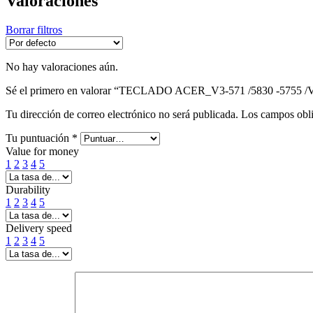
Valoraciones
Borrar filtros
No hay valoraciones aún.
Sé el primero en valorar “TECLADO ACER_V3-571 /5830 -5755 /
Tu dirección de correo electrónico no será publicada.
Los campos obli
Tu puntuación
*
Value for money
1
2
3
4
5
Durability
1
2
3
4
5
Delivery speed
1
2
3
4
5