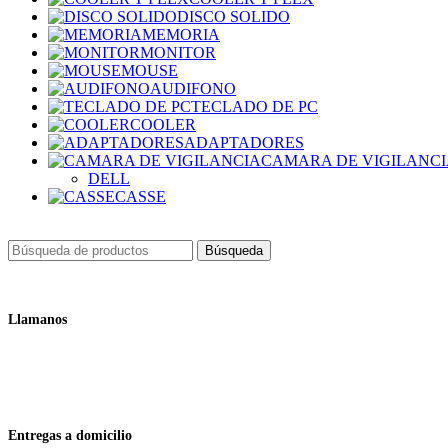
DISCO SOLIDO
MEMORIA
MONITOR
MOUSE
AUDIFONO
TECLADO DE PC
COOLER
ADAPTADORES
CAMARA DE VIGILANC
DELL
CASSE
Búsqueda
Llamanos
+51 932 298 450
Entregas a domicilio