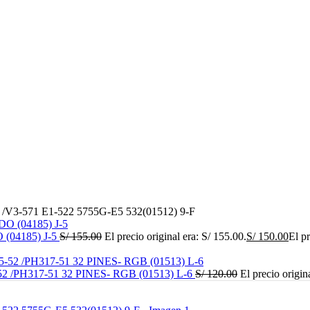
V3-571 E1-522 5755G-E5 532(01512) 9-F
04185) J-5
S/
155.00
El precio original era: S/ 155.00.
S/
150.00
El pr
PH317-51 32 PINES- RGB (01513) L-6
S/
120.00
El precio origin