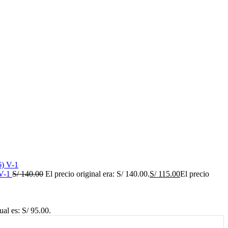
V-1
S/
140.00
El precio original era: S/ 140.00.
S/
115.00
El precio
ual es: S/ 95.00.