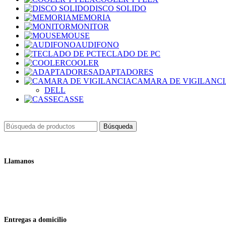
DISCO SOLIDO
MEMORIA
MONITOR
MOUSE
AUDIFONO
TECLADO DE PC
COOLER
ADAPTADORES
CAMARA DE VIGILANC
DELL
CASSE
Búsqueda
Llamanos
+51 932 298 450
Entregas a domicilio