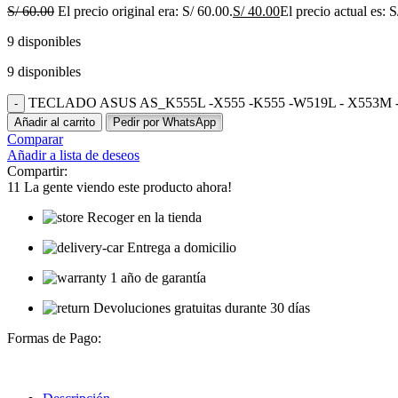
S/
60.00
El precio original era: S/ 60.00.
S/
40.00
El precio actual es: S
9 disponibles
9 disponibles
TECLADO ASUS AS_K555L -X555 -K555 -W519L - X553M -X5
Añadir al carrito
Pedir por WhatsApp
Comparar
Añadir a lista de deseos
Compartir:
11
La gente viendo este producto ahora!
Recoger en la tienda
Entrega a domicilio
1 año de garantía
Devoluciones gratuitas durante 30 días
Formas de Pago: