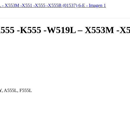
5 -K555 -W519L – X553M -X551
Y, A555L, F555L