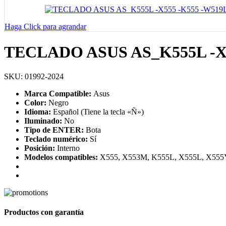
Haga Click para agrandar
TECLADO ASUS AS_K555L -X55
SKU:
01992-2024
Marca Compatible:
Asus
Color:
Negro
Idioma:
Español (Tiene la tecla «Ñ»)
Iluminado:
No
Tipo de ENTER:
Bota
Teclado numérico:
Sí
Posición:
Interno
Modelos compatibles:
X555, X553M, K555L, X555L, X555
Productos con garantía