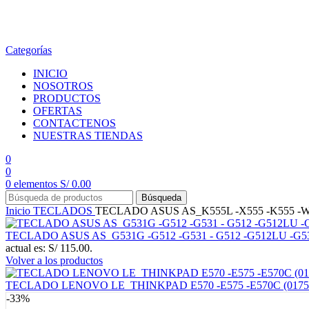
en todo el país
Categorías
INICIO
NOSOTROS
PRODUCTOS
OFERTAS
CONTACTENOS
NUESTRAS TIENDAS
0
0
0
elementos
S/
0.00
Búsqueda
Inicio
TECLADOS
TECLADO ASUS AS_K555L -X555 -K555 -W51
TECLADO ASUS AS_G531G -G512 -G531 - G512 -G512LU -G
actual es: S/ 115.00.
Volver a los productos
TECLADO LENOVO LE_THINKPAD E570 -E575 -E570C (0175
-33%