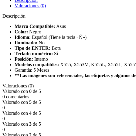
Descripción
Valoraciones (0)
Descripción
Marca Compatible:
Asus
Color:
Negro
Idioma:
Español (Tiene la tecla «Ñ»)
Iluminado:
No
Tipo de ENTER:
Bota
Teclado numérico:
Sí
Posición:
Interno
Modelos compatibles:
X555, X553M, K555L, X555L, X555
Garantía: 5 Meses
**Las imágenes son referenciales, las etiquetas y algunos det
Valoraciones (0)
Valorado con
0
de 5
0 comentarios
Valorado con
5
de 5
0
Valorado con
4
de 5
0
Valorado con
3
de 5
0
Valorado con
2
de 5