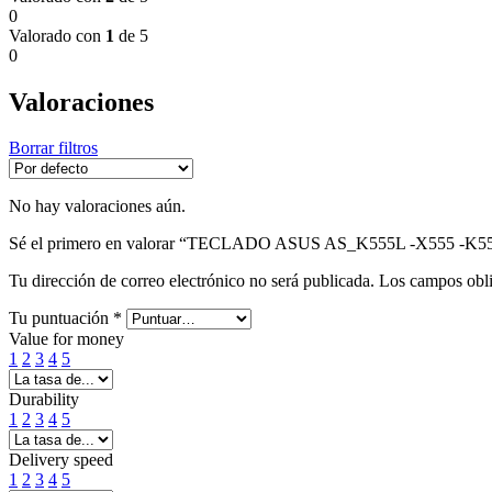
0
Valorado con
1
de 5
0
Valoraciones
Borrar filtros
No hay valoraciones aún.
Sé el primero en valorar “TECLADO ASUS AS_K555L -X555 -K5
Tu dirección de correo electrónico no será publicada.
Los campos obli
Tu puntuación
*
Value for money
1
2
3
4
5
Durability
1
2
3
4
5
Delivery speed
1
2
3
4
5