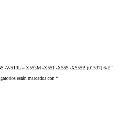
55 -W519L – X553M -X551 -X555 -X555B (01537) 6-E”
gatorios están marcados con
*