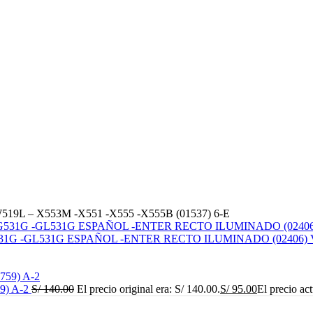
9L – X553M -X551 -X555 -X555B (01537) 6-E
531G -GL531G ESPAÑOL -ENTER RECTO ILUMINADO (02406) 
9) A-2
S/
140.00
El precio original era: S/ 140.00.
S/
95.00
El precio act